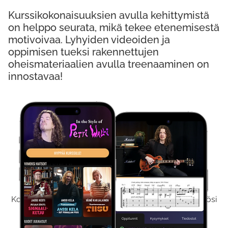
Kurssikokonaisuuksien avulla kehittymistä
on helppo seurata, mikä tekee etenemisestä
motivoivaa. Lyhyiden videoiden ja
oppimisen tueksi rakennettujen
oheismateriaalien avulla treenaaminen on
innostavaa!
Kokeile Ilmaiseksi
Kokeilemalla ilmaiseksi saat koko sisältömme käyttöösi
viikon ajaksi.