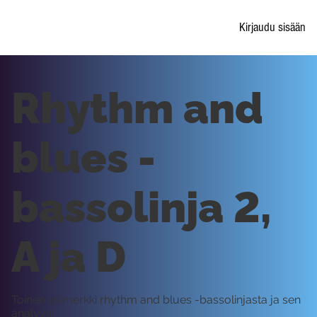
Kirjaudu sisään
Rhythm and
blues -
bassolinja 2,
A ja D
Toinen esimerkki rhythm and blues -bassolinjasta ja sen
analyysi.