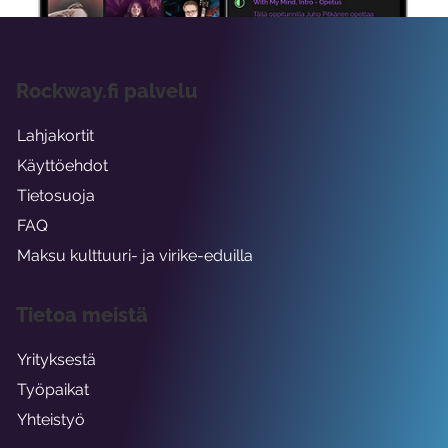
Rockway.fi palvelu
Lahjakortit
Käyttöehdot
Tietosuoja
FAQ
Maksu kulttuuri- ja virike-eduilla
Tietoa meistä
Yrityksestä
Työpaikat
Yhteistyö