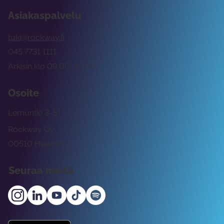
Asiakaspalvelu
tuki@rockway.fi
045 7731 1111
Arkisin klo 09:00 -15:00
Osoite
Lemuntie 3-5
Rockway Oy
00510 Helsinki
Seuraa meitä