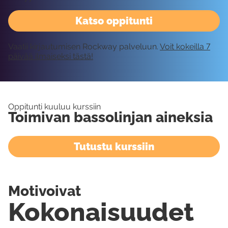
Katso oppitunti
Vaatii kirjautumisen Rockway palveluun.
Voit kokeilla 7
päivää ilmaiseksi tästä!
Oppitunti kuuluu kurssiin
Toimivan bassolinjan aineksia
Tutustu kurssiin
Motivoivat
Kokonaisuudet