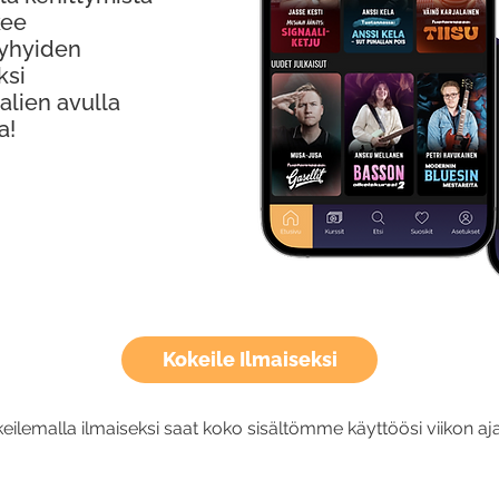
kee
Lyhyiden
ksi
alien avulla
a!
Kokeile Ilmaiseksi
eilemalla ilmaiseksi saat koko sisältömme käyttöösi viikon aja