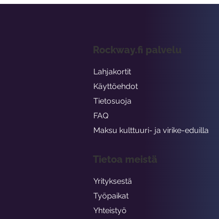
Rockway.fi palvelu
Lahjakortit
Käyttöehdot
Tietosuoja
FAQ
Maksu kulttuuri- ja virike-eduilla
Tietoa meistä
Yrityksestä
Työpaikat
Yhteistyö