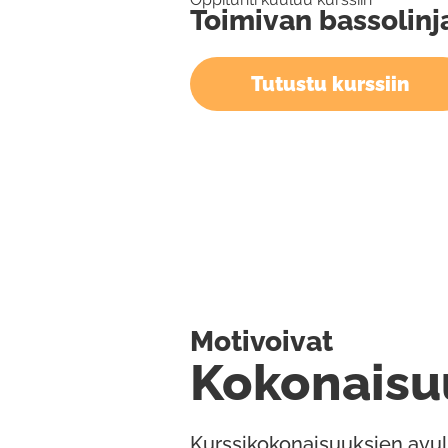
Toimivan bassolinj
Tutustu kurssiin
Motivoivat
Kokonaisu
Kurssikokonaisuuksien avul