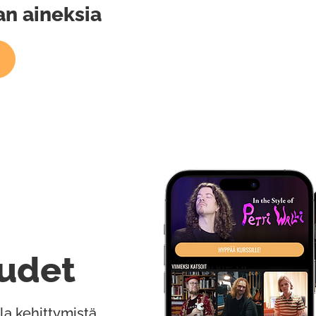
an aineksia
udet
la kehittymistä