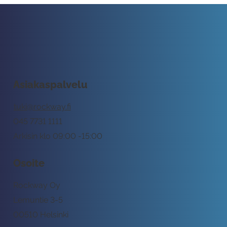
Asiakaspalvelu
tuki@rockway.fi
045 7731 1111
Arkisin klo 09:00 -15:00
Osoite
Rockway Oy
Lemuntie 3-5
00510 Helsinki