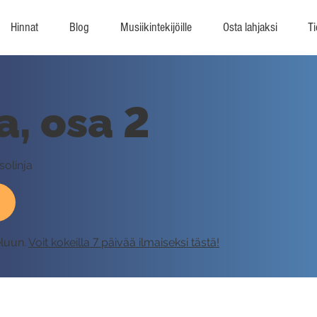
Hinnat
Blog
Musiikintekijöille
Osta lahjaksi
Ti
a, osa 2
solinja
eluun.
Voit kokeilla 7 päivää ilmaiseksi tästä!