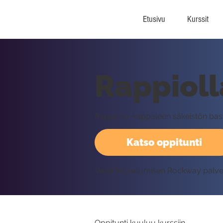
Etusivu
Kurssit
Rappioll
Rappiolla-kappaleen säkeistön bas
Katso oppitunti
Vaatii kirjautumisen Rockway palv
Oppitunti kuuluu kurssiin