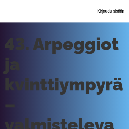
Kirjaudu sisään
43. Arpeggiot
ja
kvinttiympyrä
–
valmisteleva