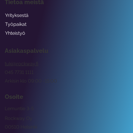
Tietoa meistä
Yrityksestä
Työpaikat
Yhteistyö
Asiakaspalvelu
tuki@rockway.fi
045 7731 1111
Arkisin klo 09:00 -15:00
Osoite
Lemuntie 3-5
Rockway Oy
00510 Helsinki