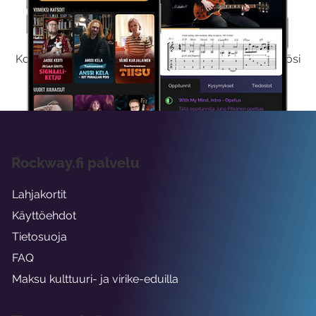
Kokeile Ilmaiseksi
Kokeilemalla ilmaiseksi saat koko sisältömme käyttöösi
viikon ajaksi.
Rockway.fi palvelu
Lahjakortit
Käyttöehdot
Tietosuoja
FAQ
Maksu kulttuuri- ja virike-eduilla