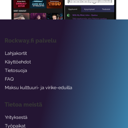
viikon ajaksi.
Rockway.fi palvelu
Lahjakortit
Käyttöehdot
Tietosuoja
FAQ
Maksu kulttuuri- ja virike-eduilla
Tietoa meistä
Yrityksestä
Työpaikat