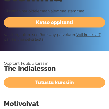
Siirrytään harjoittelemaan alempaa stemmaa.
Katso oppitunti
Vaatii kirjautumisen Rockway palveluun.
Voit kokeilla 7
päivää ilmaiseksi tästä!
Oppitunti kuuluu kurssiin
The Indialesson
Tutustu kurssiin
Motivoivat