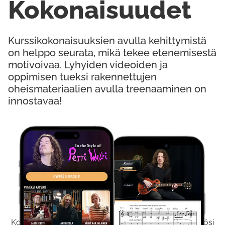
Kokonaisuudet
Kurssikokonaisuuksien avulla kehittymistä
on helppo seurata, mikä tekee etenemisestä
motivoivaa. Lyhyiden videoiden ja
oppimisen tueksi rakennettujen
oheismateriaalien avulla treenaaminen on
innostavaa!
Kokeile Ilmaiseksi
Kokeilemalla ilmaiseksi saat koko sisältömme käyttöösi