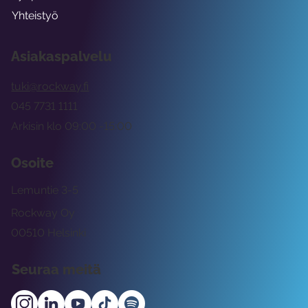
Yhteistyö
Asiakaspalvelu
tuki@rockway.fi
045 7731 1111
Arkisin klo 09:00 -15:00
Osoite
Lemuntie 3-5
Rockway Oy
00510 Helsinki
Seuraa meitä