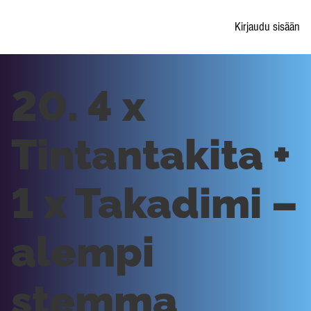
Kirjaudu sisään
20. 4 x
Tintantakita +
1 x Takadimi –
alempi
stemma