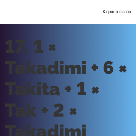
Kirjaudu sisään
17. 1 ×
Takadimi + 6 ×
Takita + 1 ×
Tak + 2 ×
Takadimi