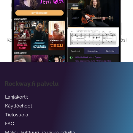
Kokeile Ilmaiseksi
Kokeilemalla ilmaiseksi saat koko sisältömme käyttöösi
viikon ajaksi.
Rockway.fi palvelu
Lahjakortit
Käyttöehdot
Tietosuoja
FAQ
Maksu kulttuuri- ja virike-eduilla