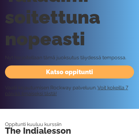
soitettuna
nopeasti
Nyt harjoitellaan tämä juoksutus täydessä tempossa.
Katso oppitunti
Vaatii kirjautumisen Rockway palveluun.
Voit kokeilla 7
päivää ilmaiseksi tästä!
Oppitunti kuuluu kurssiin
The Indialesson