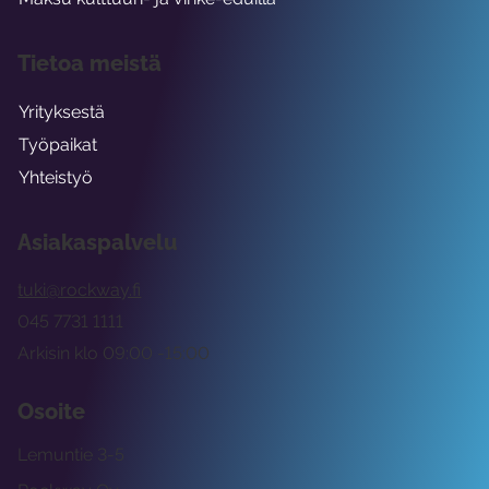
Tietoa meistä
Yrityksestä
Työpaikat
Yhteistyö
Asiakaspalvelu
tuki@rockway.fi
045 7731 1111
Arkisin klo 09:00 -15:00
Osoite
Lemuntie 3-5