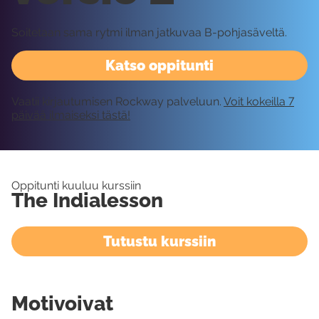
Soitetaan sama rytmi ilman jatkuvaa B-pohjasäveltä.
Katso oppitunti
Vaatii kirjautumisen Rockway palveluun.
Voit kokeilla 7
päivää ilmaiseksi tästä!
Oppitunti kuuluu kurssiin
The Indialesson
Tutustu kurssiin
Motivoivat