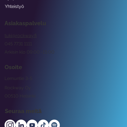
Yhteistyö
Asiakaspalvelu
tuki@rockway.fi
045 7731 1111
Arkisin klo 09:00 -15:00
Osoite
Lemuntie 3-5
Rockway Oy
00510 Helsinki
Seuraa meitä