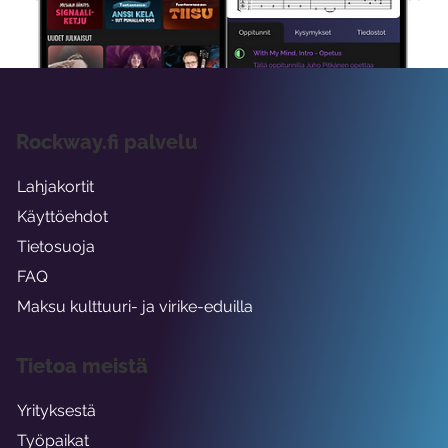
viikon ajaksi.
Rockway.fi palvelu
Lahjakortit
Käyttöehdot
Tietosuoja
FAQ
Maksu kulttuuri- ja virike-eduilla
Tietoa meistä
Yrityksestä
Työpaikat