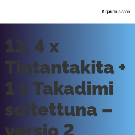
Kirjaudu sisään
13. 4 x
Tintantakita +
1 x Takadimi
soitettuna –
versio 2