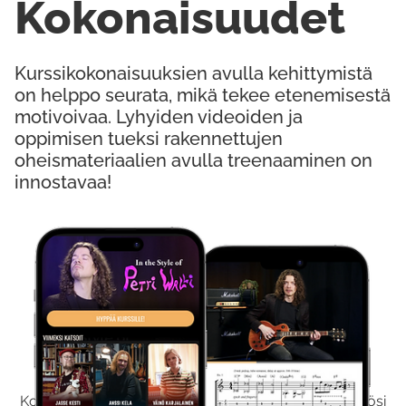
Kokonaisuudet
Kurssikokonaisuuksien avulla kehittymistä
on helppo seurata, mikä tekee etenemisestä
motivoivaa. Lyhyiden videoiden ja
oppimisen tueksi rakennettujen
oheismateriaalien avulla treenaaminen on
innostavaa!
Kokeile Ilmaiseksi
Kokeilemalla ilmaiseksi saat koko sisältömme käyttöösi