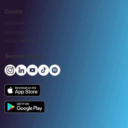
Osoite
Lemuntie 3-5
Rockway Oy
00510 Helsinki
Seuraa meitä