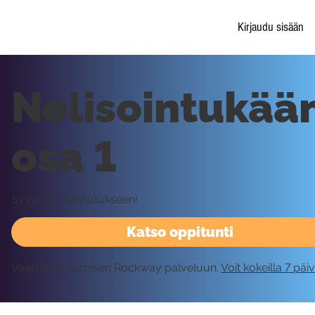
Kirjaudu sisään
Nelisointukää
osa 1
Syvyyttä soinnutukseen!
Katso oppitunti
Vaatii kirjautumisen Rockway palveluun.
Voit kokeilla 7 päi