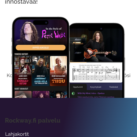
innostavaa!
Kokeile Ilmaiseksi
Kokeilemalla ilmaiseksi saat koko sisältömme käyttöösi
viikon ajaksi.
Rockway.fi palvelu
Lahjakortit