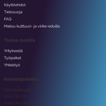
Käyttöehdot
Tietosuoja
FAQ
Maksu kulttuuri- ja virike-eduilla
Tietoa meistä
Yrityksestä
Työpaikat
Yhteistyö
Asiakaspalvelu
tuki@rockway.fi
045 7731 1111
Arkisin klo 09:00 -15:00