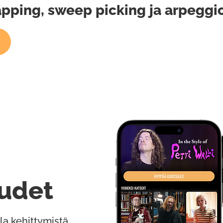
apping, sweep picking ja arpeggi
udet
la kehittymistä