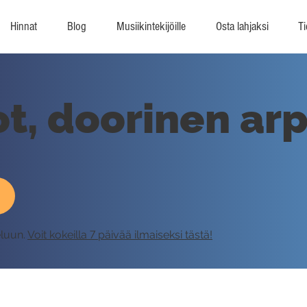
Hinnat
Blog
Musiikintekijöille
Osta lahjaksi
Ti
t, doorinen ar
eluun.
Voit kokeilla 7 päivää ilmaiseksi tästä!