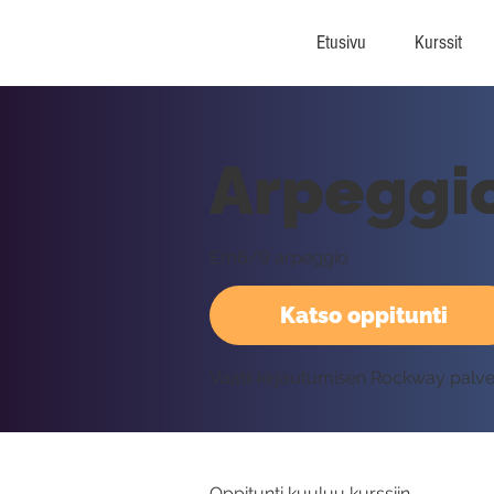
Etusivu
Kurssit
Arpeggio
Em6/9 arpeggio
Katso oppitunti
Vaatii kirjautumisen Rockway palv
Oppitunti kuuluu kurssiin