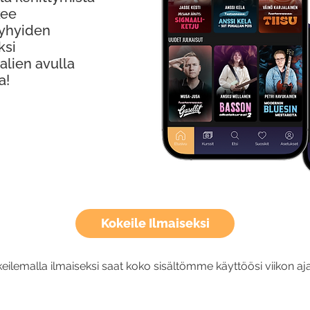
kee
Lyhyiden
ksi
alien avulla
a!
Kokeile Ilmaiseksi
eilemalla ilmaiseksi saat koko sisältömme käyttöösi viikon aja