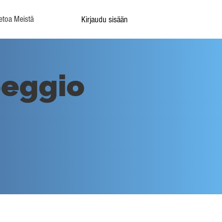
etoa Meistä
Kirjaudu sisään
peggio