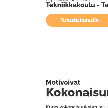
Tekniikkakoulu - T
Tutustu kurssiin
Motivoivat
Kokonaisu
Kurssikokonaisuuksien avul