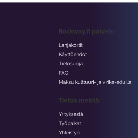
Rockway.fi palvelu
Lahjakortit
Käyttöehdot
Tietosuoja
FAQ
Maksu kulttuuri- ja virike-eduilla
Tietoa meistä
Yrityksestä
Työpaikat
Yhteistyö