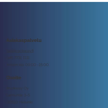
Asiakaspalvelu
tuki@rockway.fi
045 7731 1111
Arkisin klo 09:00 -15:00
Osoite
Rockway Oy
Lemuntie 3-5
00510 Helsinki