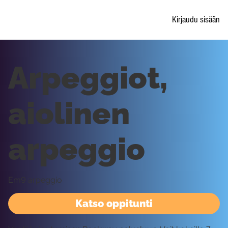
Kirjaudu sisään
Arpeggiot,
aiolinen
arpeggio
Em9 arpeggio
Katso oppitunti