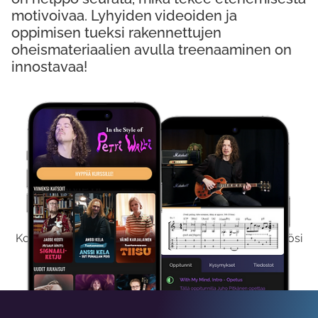
motivoivaa. Lyhyiden videoiden ja
oppimisen tueksi rakennettujen
oheismateriaalien avulla treenaaminen on
innostavaa!
Kokeile Ilmaiseksi
Kokeilemalla ilmaiseksi saat koko sisältömme käyttöösi
viikon ajaksi.