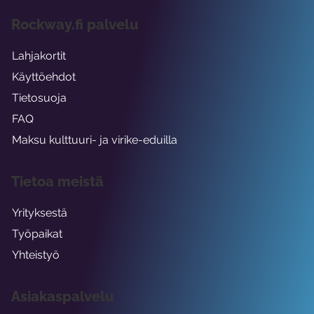
Rockway.fi palvelu
Lahjakortit
Käyttöehdot
Tietosuoja
FAQ
Maksu kulttuuri- ja virike-eduilla
Tietoa meistä
Yrityksestä
Työpaikat
Yhteistyö
Asiakaspalvelu