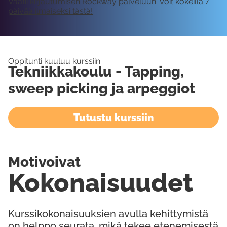
Vaatii kirjautumisen Rockway palveluun.
Voit kokeilla 7
päivää ilmaiseksi tästä!
Oppitunti kuuluu kurssiin
Tekniikkakoulu - Tapping,
sweep picking ja arpeggiot
Tutustu kurssiin
Motivoivat
Kokonaisuudet
Kurssikokonaisuuksien avulla kehittymistä
on helppo seurata, mikä tekee etenemisestä