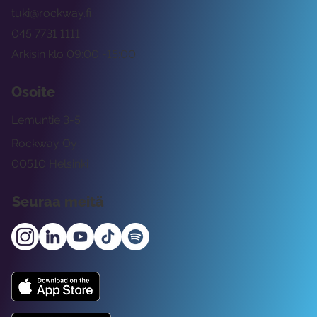
tuki@rockway.fi
045 7731 1111
Arkisin klo 09:00 -15:00
Osoite
Lemuntie 3-5
Rockway Oy
00510 Helsinki
Seuraa meitä