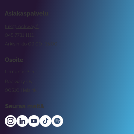
Asiakaspalvelu
tuki@rockway.fi
045 7731 1111
Arkisin klo 09:00 -15:00
Osoite
Lemuntie 3-5
Rockway Oy
00510 Helsinki
Seuraa meitä