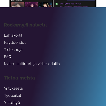
Rockway.fi palvelu
Lahjakortit
Käyttöehdot
Tietosuoja
FAQ
Maksu kulttuuri- ja virike-eduilla
Tietoa meistä
Yrityksestä
Työpaikat
Yhteistyö