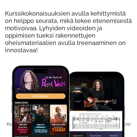
Kurssikokonaisuuksien avulla kehittymistä
on helppo seurata, mikä tekee etenemisestä
motivoivaa. Lyhyiden videoiden ja
oppimisen tueksi rakennettujen
oheismateriaalien avulla treenaaminen on
innostavaa!
Kokeile Ilmaiseksi
Kokeilemalla ilmaiseksi saat koko sisältömme käyttöösi
viikon ajaksi.