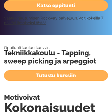
Katso oppitunti
Vaatii kirjautumisen Rockway palveluun.
Voit kokeilla 7
päivää ilmaiseksi tästä!
Oppitunti kuuluu kurssiin
Tekniikkakoulu - Tapping,
sweep picking ja arpeggiot
Tutustu kurssiin
Motivoivat
Kokonaisuudet