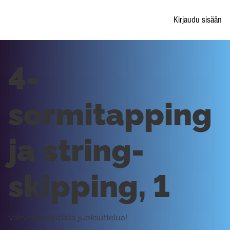
Kirjaudu sisään
4-
sormitapping
ja string-
skipping, 1
Vahvaa melodista juoksuttelua!