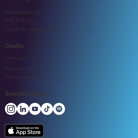
tuki@rockway.fi
045 7731 1111
Arkisin klo 09:00 -15:00
Osoite
Lemuntie 3-5
Rockway Oy
00510 Helsinki
Seuraa meitä