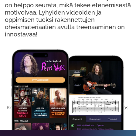
on helppo seurata, mikä tekee etenemisestä
motivoivaa. Lyhyiden videoiden ja
oppimisen tueksi rakennettujen
oheismateriaalien avulla treenaaminen on
innostavaa!
Kokeile Ilmaiseksi
Kokeilemalla ilmaiseksi saat koko sisältömme käyttöösi
viikon ajaksi.