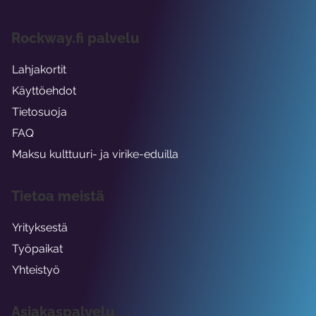
Rockway.fi palvelu
Lahjakortit
Käyttöehdot
Tietosuoja
FAQ
Maksu kulttuuri- ja virike-eduilla
Tietoa meistä
Yrityksestä
Työpaikat
Yhteistyö
Asiakaspalvelu