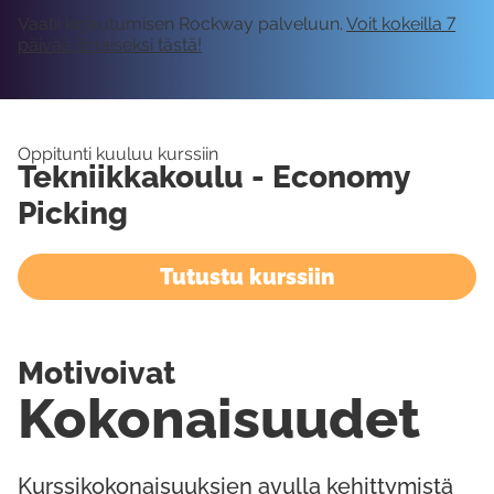
Vaatii kirjautumisen Rockway palveluun.
Voit kokeilla 7
päivää ilmaiseksi tästä!
Oppitunti kuuluu kurssiin
Tekniikkakoulu - Economy
Picking
Tutustu kurssiin
Motivoivat
Kokonaisuudet
Kurssikokonaisuuksien avulla kehittymistä