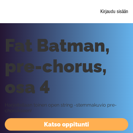
Kirjaudu sisään
Fat Batman,
pre-chorus,
osa 4
Harjoitellaan toinen open string -stemmakuvio pre-
chorukseen!
Katso oppitunti