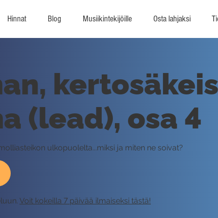
Hinnat
Blog
Musiikintekijöille
Osta lahjaksi
Ti
an, kertosäkeis
 (lead), osa 4
olliasteikon ulkopuolelta...miksi ja miten ne soivat?
eluun.
Voit kokeilla 7 päivää ilmaiseksi tästä!