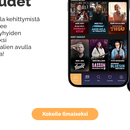
udet
la kehittymistä
kee
Lyhyiden
ksi
alien avulla
a!
Kokeile Ilmaiseksi