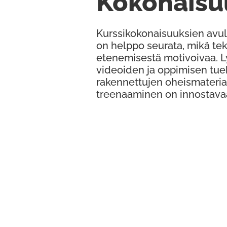
Kokonaisu
Kurssikokonaisuuksien avul
on helppo seurata, mikä te
etenemisestä motivoivaa. 
videoiden ja oppimisen tue
rakennettujen oheismateria
treenaaminen on innostava