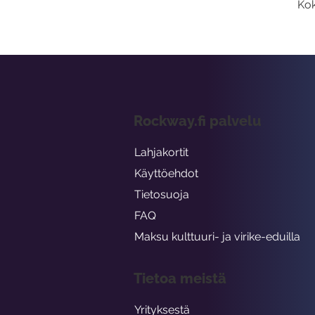
Kok
Rockway.fi palvelu
Lahjakortit
Käyttöehdot
Tietosuoja
FAQ
Maksu kulttuuri- ja virike-eduilla
Tietoa meistä
Yrityksestä