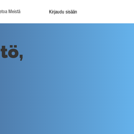
etoa Meistä
Kirjaudu sisään
tö,