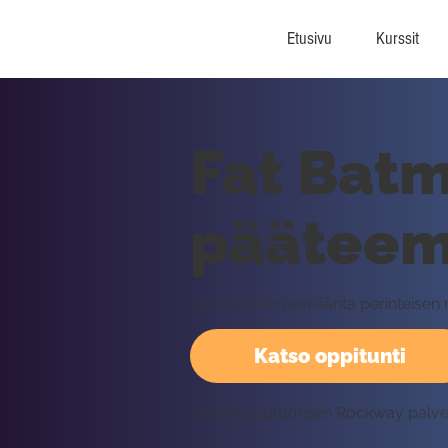
Etusivu
Kurssit
Fat Batm
pääteema
Nyt haetaan pari ääntä perinteisen m
Katso oppitunti
Vaatii kirjautumisen Rockway palv