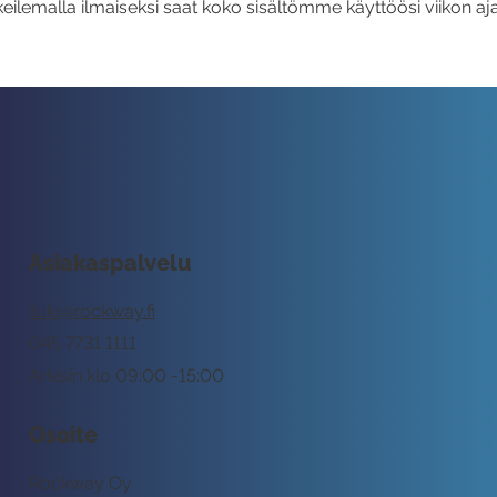
eilemalla ilmaiseksi saat koko sisältömme käyttöösi viikon aja
Asiakaspalvelu
tuki@rockway.fi
045 7731 1111
Arkisin klo 09:00 -15:00
Osoite
Rockway Oy