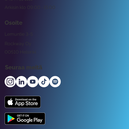
Arkisin klo 09:00 -15:00
Osoite
Lemuntie 3-5
Rockway Oy
00510 Helsinki
Seuraa meitä