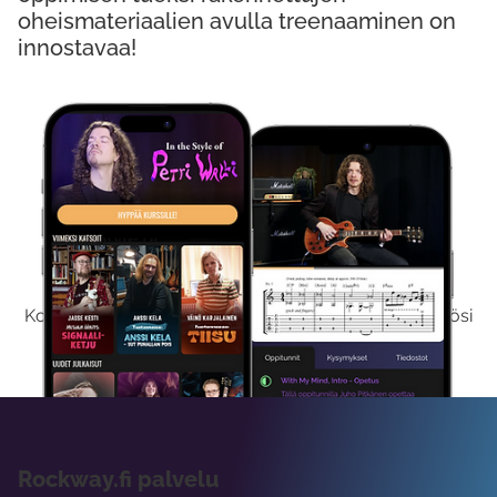
oheismateriaalien avulla treenaaminen on
innostavaa!
Kokeile Ilmaiseksi
Kokeilemalla ilmaiseksi saat koko sisältömme käyttöösi
viikon ajaksi.
Rockway.fi palvelu