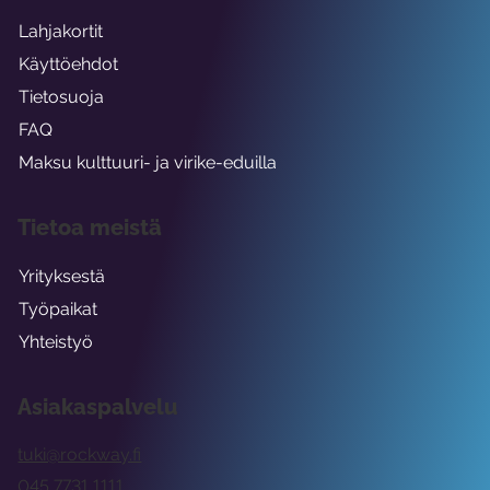
Lahjakortit
Käyttöehdot
Tietosuoja
FAQ
Maksu kulttuuri- ja virike-eduilla
Tietoa meistä
Yrityksestä
Työpaikat
Yhteistyö
Asiakaspalvelu
tuki@rockway.fi
045 7731 1111