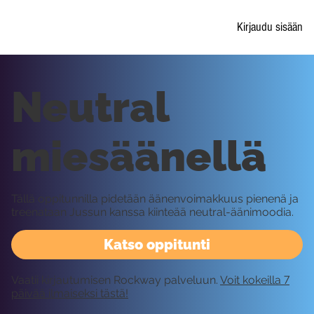
Kirjaudu sisään
Neutral
miesäänellä
Tällä oppitunnilla pidetään äänenvoimakkuus pienenä ja
treenataan Jussun kanssa kiinteää neutral-äänimoodia.
Katso oppitunti
Vaatii kirjautumisen Rockway palveluun.
Voit kokeilla 7
päivää ilmaiseksi tästä!