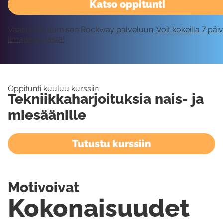
Katso oppitunti
Vaatii kirjautumisen Rockway palveluun.
Voit kokeilla 7 päi
ilmaiseksi tästä!
Oppitunti kuuluu kurssiin
Tekniikkaharjoituksia nais- ja
miesäänille
Tutustu kurssiin
Motivoivat
Kokonaisuudet