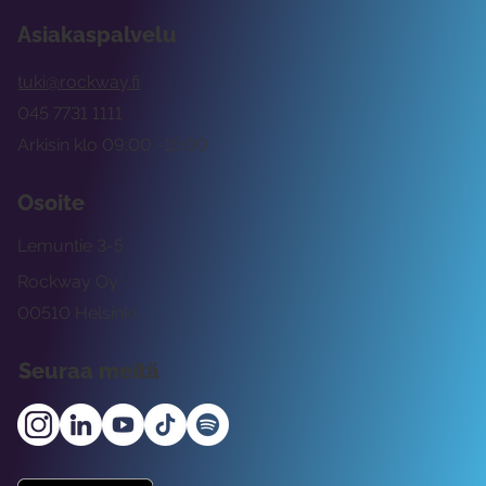
Asiakaspalvelu
tuki@rockway.fi
045 7731 1111
Arkisin klo 09:00 -15:00
Osoite
Lemuntie 3-5
Rockway Oy
00510 Helsinki
Seuraa meitä