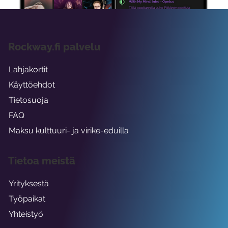
Rockway.fi palvelu
Lahjakortit
Käyttöehdot
Tietosuoja
FAQ
Maksu kulttuuri- ja virike-eduilla
Tietoa meistä
Yrityksestä
Työpaikat
Yhteistyö