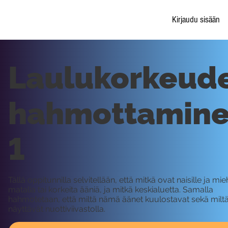
Kirjaudu sisään
Laulukorkeud
hahmottamin
1
Tällä oppitunnilla selvitellään, että mitkä ovat naisille ja mieh
matalia tai korkeita ääniä, ja mitkä keskialuetta. Samalla
hahmotetaan, että miltä nämä äänet kuulostavat sekä milt
näyttävät nuottiviivastolla.