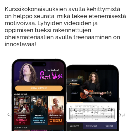
Kurssikokonaisuuksien avulla kehittymistä
on helppo seurata, mikä tekee etenemisestä
motivoivaa. Lyhyiden videoiden ja
oppimisen tueksi rakennettujen
oheismateriaalien avulla treenaaminen on
innostavaa!
Kokeile Ilmaiseksi
Kokeilemalla ilmaiseksi saat koko sisältömme käyttöösi
viikon ajaksi.