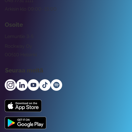
045 7731 1111
Arkisin klo 09:00 -15:00
Osoite
Lemuntie 3-5
Rockway Oy
00510 Helsinki
Seuraa meitä