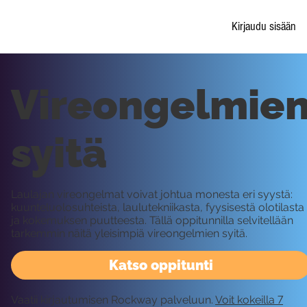
Kirjaudu sisään
Vireongelmie
syitä
Laulajan vireongelmat voivat johtua monesta eri syystä:
kuunteluolosuhteista, laulutekniikasta, fyysisestä olotilasta
ja kokemuksen puutteesta. Tällä oppitunnilla selvitellään
tarkemmin näitä yleisimpiä vireongelmien syitä.
Katso oppitunti
Vaatii kirjautumisen Rockway palveluun.
Voit kokeilla 7