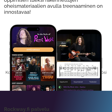
oppimisen tueksi rakennettujen
oheismateriaalien avulla treenaaminen on
innostavaa!
Kokeile Ilmaiseksi
Kokeilemalla ilmaiseksi saat koko sisältömme käyttöösi
viikon ajaksi.
Rockway.fi palvelu