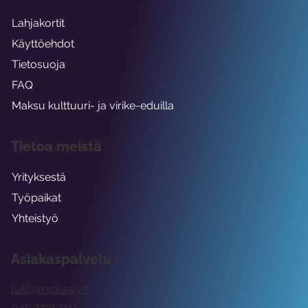
Lahjakortit
Käyttöehdot
Tietosuoja
FAQ
Maksu kulttuuri- ja virike-eduilla
Tietoa meistä
Yrityksestä
Työpaikat
Yhteistyö
Asiakaspalvelu
tuki@rockway.fi