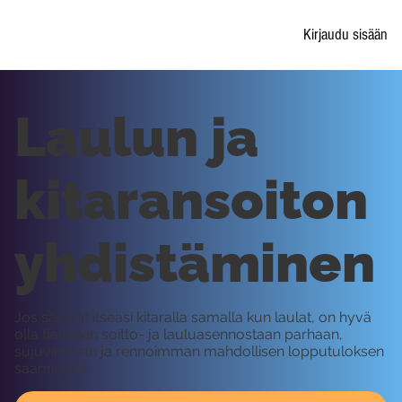
Kirjaudu sisään
Laulun ja
kitaransoiton
yhdistäminen
Jos säestät itseäsi kitaralla samalla kun laulat, on hyvä
olla tietoinen soitto- ja lauluasennostaan parhaan,
sujuvimman ja rennoimman mahdollisen lopputuloksen
saamiseksi.