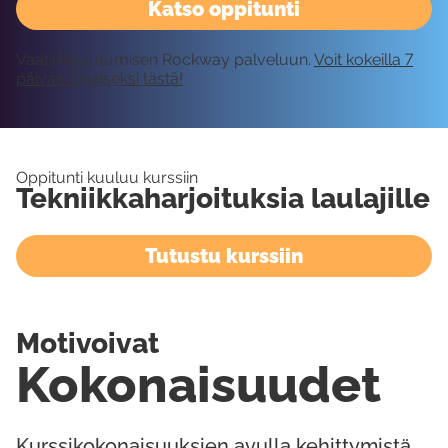
Katso oppitunti
Vaatii kirjautumisen Rockway palveluun.
Voit kokeilla 7
päivää ilmaiseksi tästä!
Oppitunti kuuluu kurssiin
Tekniikkaharjoituksia laulajille
Tutustu kurssiin
Motivoivat
Kokonaisuudet
Kurssikokonaisuuksien avulla kehittymistä