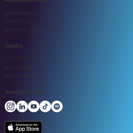
tuki@rockway.fi
045 7731 1111
Arkisin klo 09:00 -15:00
Osoite
Lemuntie 3-5
Rockway Oy
00510 Helsinki
Seuraa meitä