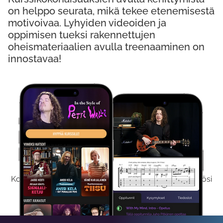
on helppo seurata, mikä tekee etenemisestä
motivoivaa. Lyhyiden videoiden ja
oppimisen tueksi rakennettujen
oheismateriaalien avulla treenaaminen on
innostavaa!
Kokeile Ilmaiseksi
Kokeilemalla ilmaiseksi saat koko sisältömme käyttöösi
viikon ajaksi.