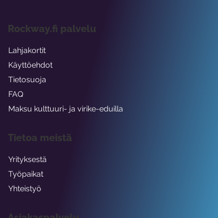
Rockway.fi palvelu
Lahjakortit
Käyttöehdot
Tietosuoja
FAQ
Maksu kulttuuri- ja virike-eduilla
Tietoa meistä
Yrityksestä
Työpaikat
Yhteistyö
Asiakaspalvelu