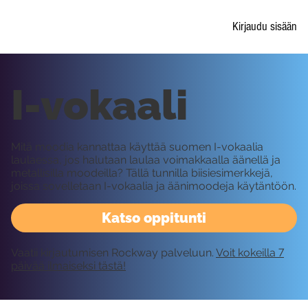
Kirjaudu sisään
I-vokaali
Mitä moodia kannattaa käyttää suomen I-vokaalia
laulaessa, jos halutaan laulaa voimakkaalla äänellä ja
metallisilla moodeilla? Tällä tunnilla biisiesimerkkejä,
joissa sovelletaan I-vokaalia ja äänimoodeja käytäntöön.
Katso oppitunti
Vaatii kirjautumisen Rockway palveluun.
Voit kokeilla 7
päivää ilmaiseksi tästä!