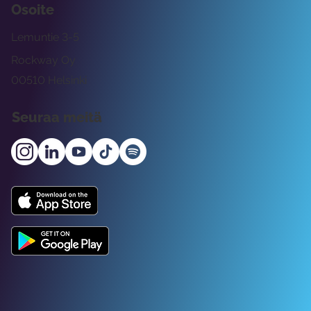
Osoite
Lemuntie 3-5
Rockway Oy
00510 Helsinki
Seuraa meitä