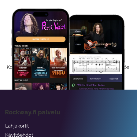
Kokeile Ilmaiseksi
Kokeilemalla ilmaiseksi saat koko sisältömme käyttöösi
viikon ajaksi.
Rockway.fi palvelu
Lahjakortit
Käyttöehdot