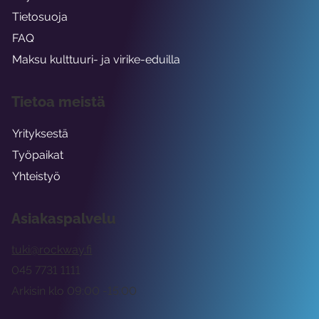
Tietosuoja
FAQ
Maksu kulttuuri- ja virike-eduilla
Tietoa meistä
Yrityksestä
Työpaikat
Yhteistyö
Asiakaspalvelu
tuki@rockway.fi
045 7731 1111
Arkisin klo 09:00 -15:00