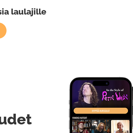
ia laulajille
udet