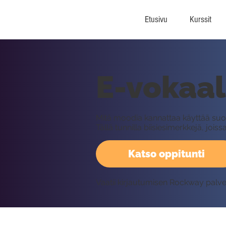
Etusivu
Kurssit
E-vokaal
Mitä moodia kannattaa käyttää suom
Tällä tunnilla biisiesimerkkejä, jo
Katso oppitunti
Vaatii kirjautumisen Rockway palv