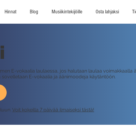
Hinnat
Blog
Musiikintekijöille
Osta lahjaksi
Ti
i
en E-vokaalia laulaessa, jos halutaan laulaa voimakkaalla ään
issa sovelletaan E-vokaalia ja äänimoodeja käytäntöön.
eluun.
Voit kokeilla 7 päivää ilmaiseksi tästä!