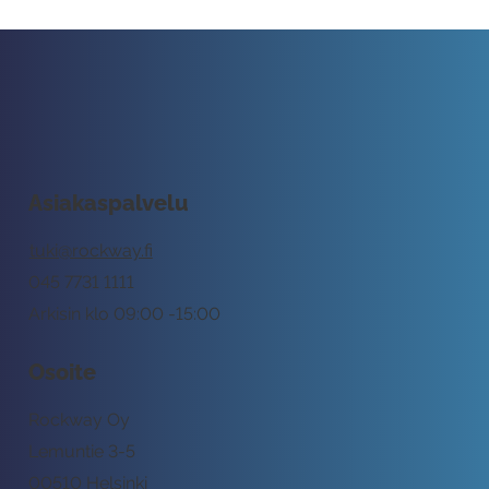
Asiakaspalvelu
tuki@rockway.fi
045 7731 1111
Arkisin klo 09:00 -15:00
Osoite
Rockway Oy
Lemuntie 3-5
00510 Helsinki