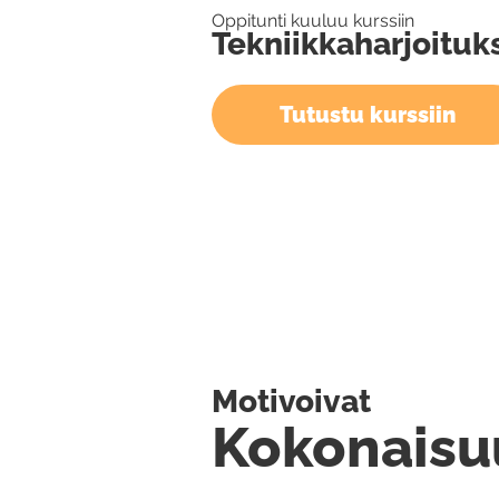
Oppitunti kuuluu kurssiin
Tekniikkaharjoituks
Tutustu kurssiin
Motivoivat
Kokonaisu