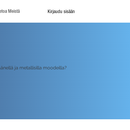
etoa Meistä
Kirjaudu sisään
ellä ja metallisilla moodeilla?