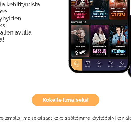
la kehittymistä
kee
Lyhyiden
ksi
alien avulla
a!
Kokeile Ilmaiseksi
eilemalla ilmaiseksi saat koko sisältömme käyttöösi viikon aja