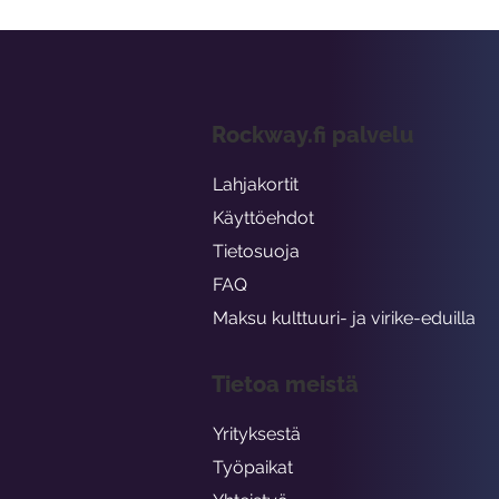
Rockway.fi palvelu
Lahjakortit
Käyttöehdot
Tietosuoja
FAQ
Maksu kulttuuri- ja virike-eduilla
Tietoa meistä
Yrityksestä
Työpaikat