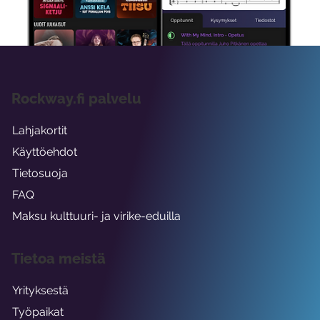
viikon ajaksi.
Rockway.fi palvelu
Lahjakortit
Käyttöehdot
Tietosuoja
FAQ
Maksu kulttuuri- ja virike-eduilla
Tietoa meistä
Yrityksestä
Työpaikat