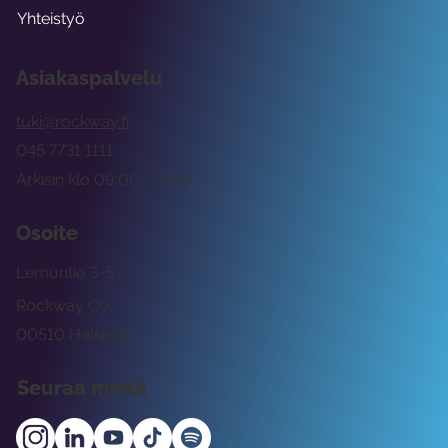
Yhteistyö
Asiakaspalvelu
tuki@rockway.fi
045 7731 1111
Arkisin klo 09:00 -15:00
Osoite
Lemuntie 3-5
Rockway Oy
00510 Helsinki
Seuraa meitä