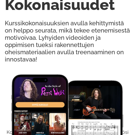
Kokonaisuudet
Kurssikokonaisuuksien avulla kehittymistä
on helppo seurata, mikä tekee etenemisestä
motivoivaa. Lyhyiden videoiden ja
oppimisen tueksi rakennettujen
oheismateriaalien avulla treenaaminen on
innostavaa!
Kokeile Ilmaiseksi
Kokeilemalla ilmaiseksi saat koko sisältömme käyttöösi