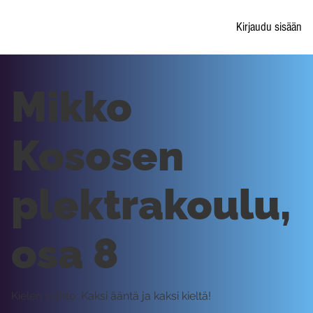
Kirjaudu sisään
Mikko
Kososen
plektrakoulu,
osa 8
Kielen vaihto: Kaksi ääntä ja kaksi kieltä!