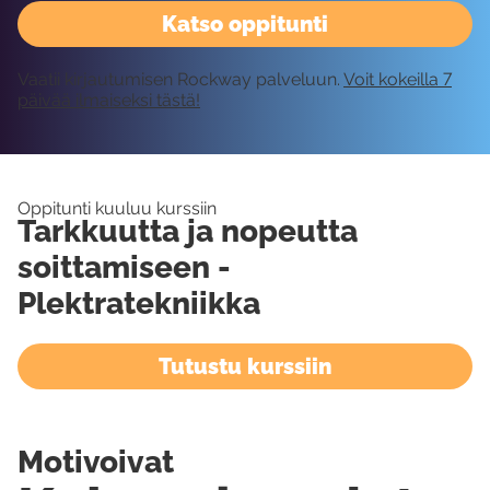
Katso oppitunti
Vaatii kirjautumisen Rockway palveluun.
Voit kokeilla 7
päivää ilmaiseksi tästä!
Oppitunti kuuluu kurssiin
Tarkkuutta ja nopeutta
soittamiseen -
Plektratekniikka
Tutustu kurssiin
Motivoivat