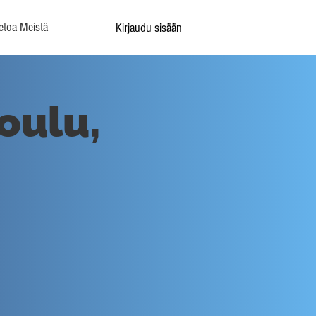
etoa Meistä
Kirjaudu sisään
oulu,