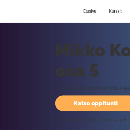
Etusivu
Kurssit
Mikko Ko
osa 5
Kolme + kolme ääntä kahdella kiele
Katso oppitunti
Vaatii kirjautumisen Rockway palv