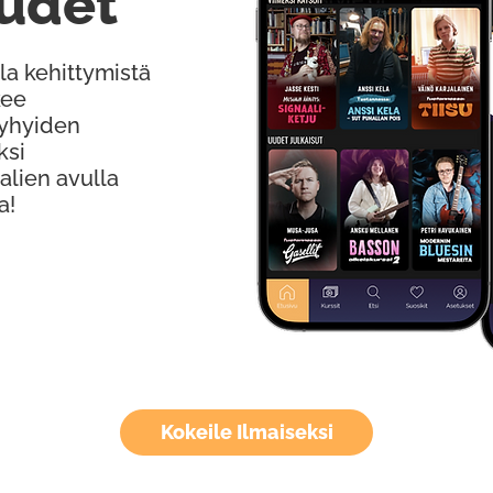
udet
la kehittymistä
kee
Lyhyiden
ksi
alien avulla
a!
Kokeile Ilmaiseksi