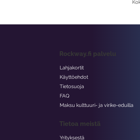
Kok
Rockway.fi palvelu
Lahjakortit
Käyttöehdot
Tietosuoja
FAQ
Maksu kulttuuri- ja virike-eduilla
Tietoa meistä
Yrityksestä