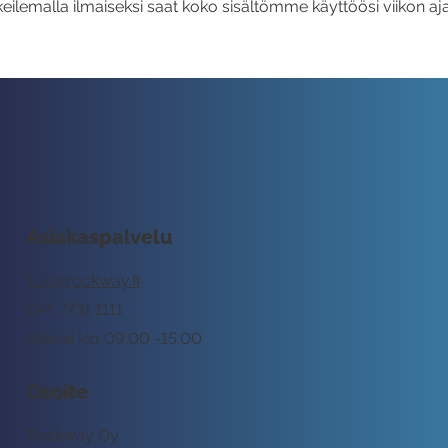
eilemalla ilmaiseksi saat koko sisältömme käyttöösi viikon aja
Asiakaspalvelu
tuki@rockway.fi
045 7731 1111
Arkisin klo 09:00 -15:00
Osoite
Rockway Oy