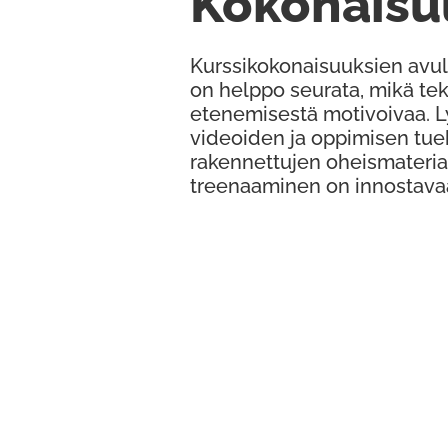
Kokonaisu
Kurssikokonaisuuksien avul
on helppo seurata, mikä te
etenemisestä motivoivaa. 
videoiden ja oppimisen tue
rakennettujen oheismateria
treenaaminen on innostava