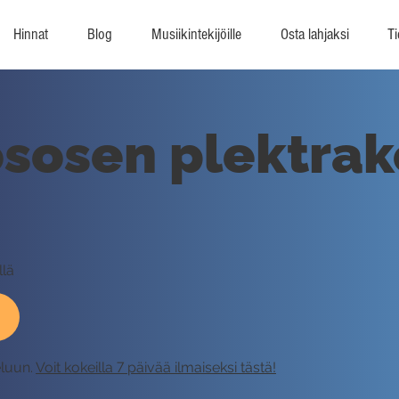
Hinnat
Blog
Musiikintekijöille
Osta lahjaksi
Ti
sosen plektrak
llä
eluun.
Voit kokeilla 7 päivää ilmaiseksi tästä!