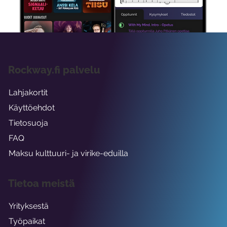
viikon ajaksi.
Rockway.fi palvelu
Lahjakortit
Käyttöehdot
Tietosuoja
FAQ
Maksu kulttuuri- ja virike-eduilla
Tietoa meistä
Yrityksestä
Työpaikat