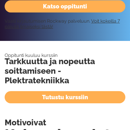
Katso oppitunti
Vaatii kirjautumisen Rockway palveluun.
Voit kokeilla 7
päivää ilmaiseksi tästä!
Oppitunti kuuluu kurssiin
Tarkkuutta ja nopeutta
soittamiseen -
Plektratekniikka
Tutustu kurssiin
Motivoivat