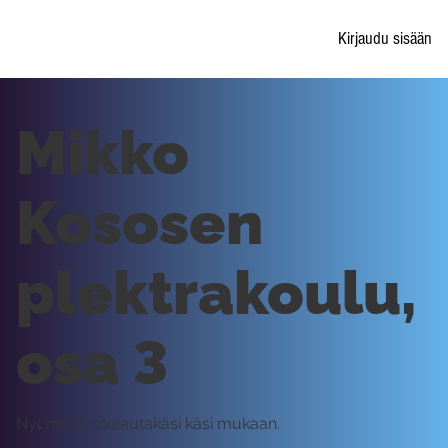
Kirjaudu sisään
Mikko
Kososen
plektrakoulu,
osa 3
Nyt myös otelautakäsi käsi mukaan.