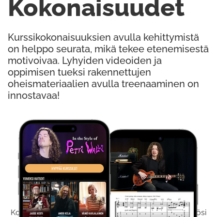
Kokonaisuudet
Kurssikokonaisuuksien avulla kehittymistä
on helppo seurata, mikä tekee etenemisestä
motivoivaa. Lyhyiden videoiden ja
oppimisen tueksi rakennettujen
oheismateriaalien avulla treenaaminen on
innostavaa!
Kokeile Ilmaiseksi
Kokeilemalla ilmaiseksi saat koko sisältömme käyttöösi