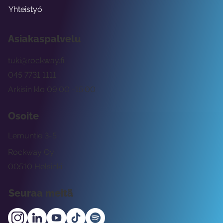
Yhteistyö
Asiakaspalvelu
tuki@rockway.fi
045 7731 1111
Arkisin klo 09:00 -15:00
Osoite
Lemuntie 3-5
Rockway Oy
00510 Helsinki
Seuraa meitä