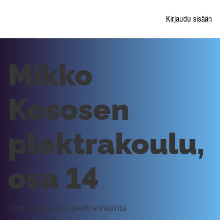
Kirjaudu sisään
Mikko
Kososen
plektrakoulu,
osa 14
String skipping ja plektranhallinta.