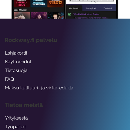
viikon ajaksi.
Rockway.fi palvelu
Lahjakortit
Käyttöehdot
Tietosuoja
FAQ
Maksu kulttuuri- ja virike-eduilla
Tietoa meistä
Yrityksestä
Työpaikat