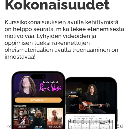
Kokonaisuudet
Kurssikokonaisuuksien avulla kehittymistä
on helppo seurata, mikä tekee etenemisestä
motivoivaa. Lyhyiden videoiden ja
oppimisen tueksi rakennettujen
oheismateriaalien avulla treenaaminen on
innostavaa!
Kokeile Ilmaiseksi
Kokeilemalla ilmaiseksi saat koko sisältömme käyttöösi