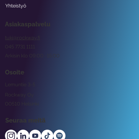
Yhteistyö
Asiakaspalvelu
tuki@rockway.fi
045 7731 1111
Arkisin klo 09:00 -15:00
Osoite
Lemuntie 3-5
Rockway Oy
00510 Helsinki
Seuraa meitä