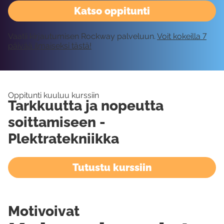
Katso oppitunti
Vaatii kirjautumisen Rockway palveluun.
Voit kokeilla 7
päivää ilmaiseksi tästä!
Oppitunti kuuluu kurssiin
Tarkkuutta ja nopeutta
soittamiseen -
Plektratekniikka
Tutustu kurssiin
Motivoivat