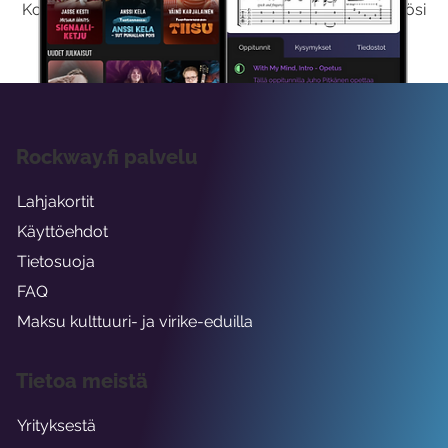
Kokeilemalla ilmaiseksi saat koko sisältömme käyttöösi
viikon ajaksi.
Rockway.fi palvelu
Lahjakortit
Käyttöehdot
Tietosuoja
FAQ
Maksu kulttuuri- ja virike-eduilla
Tietoa meistä
Yrityksestä