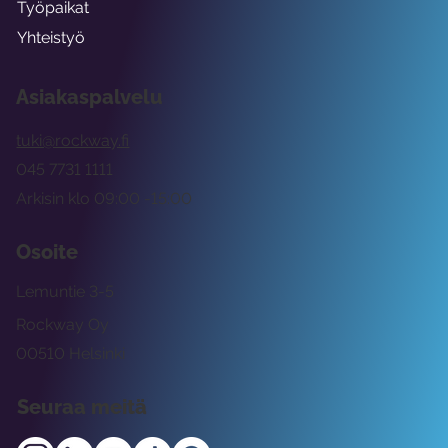
Työpaikat
Yhteistyö
Asiakaspalvelu
tuki@rockway.fi
045 7731 1111
Arkisin klo 09:00 -15:00
Osoite
Lemuntie 3-5
Rockway Oy
00510 Helsinki
Seuraa meitä