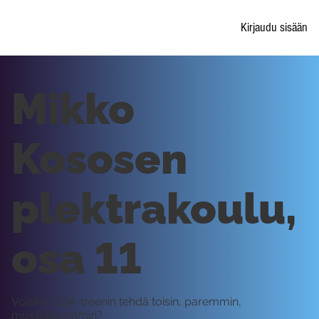
Kirjaudu sisään
Mikko
Kososen
plektrakoulu,
osa 11
Voisiko 1234-treenin tehdä toisin, paremmin,
musiikillisemmin?