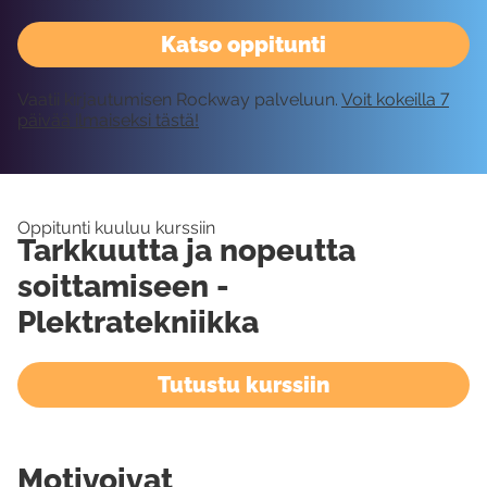
Katso oppitunti
Vaatii kirjautumisen Rockway palveluun.
Voit kokeilla 7
päivää ilmaiseksi tästä!
Oppitunti kuuluu kurssiin
Tarkkuutta ja nopeutta
soittamiseen -
Plektratekniikka
Tutustu kurssiin
Motivoivat