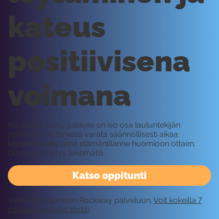
kateus
positiivisena
voimana
Kuulijoilta saatu palaute on iso osa lauluntekijän
palkkiota. On tärkeää varata säännöllisesti aikaa
kirjoittamiselle oma elämäntilanne huomioon ottaen.
Oma tyyli löytyy tekemällä.
Katso oppitunti
Vaatii kirjautumisen Rockway palveluun.
Voit kokeilla 7
päivää ilmaiseksi tästä!