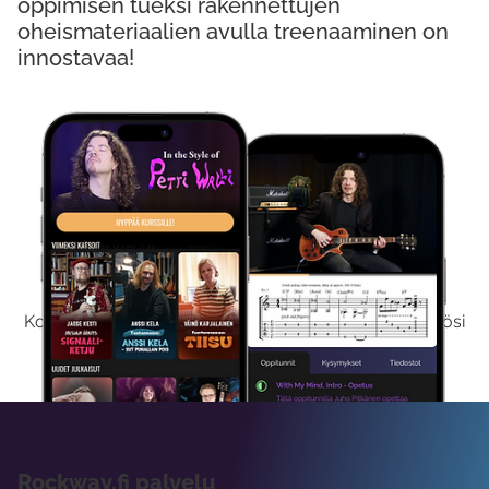
oppimisen tueksi rakennettujen
oheismateriaalien avulla treenaaminen on
innostavaa!
Kokeile Ilmaiseksi
Kokeilemalla ilmaiseksi saat koko sisältömme käyttöösi
viikon ajaksi.
Rockway.fi palvelu