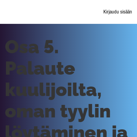
Kirjaudu sisään
Osa 5.
Palaute
kuulijoilta,
oman tyylin
löytäminen ja