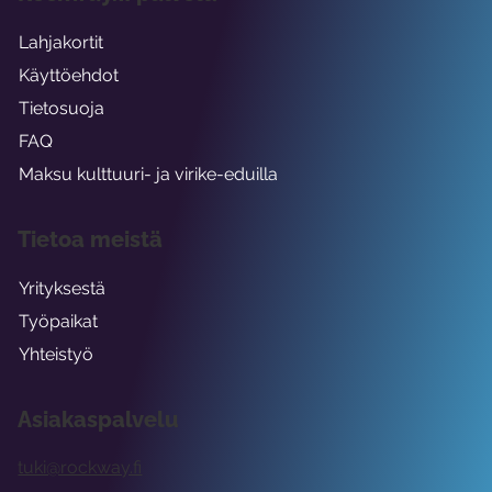
Lahjakortit
Käyttöehdot
Tietosuoja
FAQ
Maksu kulttuuri- ja virike-eduilla
Tietoa meistä
Yrityksestä
Työpaikat
Yhteistyö
Asiakaspalvelu
tuki@rockway.fi