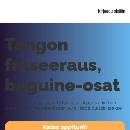
Kirjaudu sisään
Tangon
fraseeraus,
beguine-osat
Beguine-osissa laulaja voi tyypillisesti pyrkiä hieman
ajavampaan fraseeraukseen, eli ei jäädä pulssin taakse,
kuten A-osissa.
Katso oppitunti