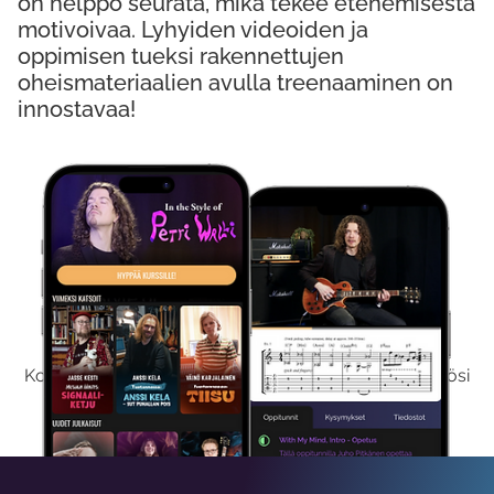
on helppo seurata, mikä tekee etenemisestä
motivoivaa. Lyhyiden videoiden ja
oppimisen tueksi rakennettujen
oheismateriaalien avulla treenaaminen on
innostavaa!
Kokeile Ilmaiseksi
Kokeilemalla ilmaiseksi saat koko sisältömme käyttöösi
viikon ajaksi.