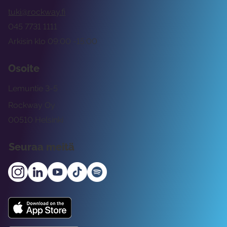
tuki@rockway.fi
045 7731 1111
Arkisin klo 09:00 -15:00
Osoite
Lemuntie 3-5
Rockway Oy
00510 Helsinki
Seuraa meitä