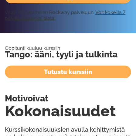
Vaatii kirjautumisen Rockway palveluun.
Voit kokeilla 7
päivää ilmaiseksi tästä!
Oppitunti kuuluu kurssiin
Tango: ääni, tyyli ja tulkinta
Tutustu kurssiin
Motivoivat
Kokonaisuudet
Kurssikokonaisuuksien avulla kehittymistä