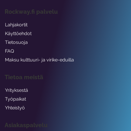
Rockway.fi palvelu
Lahjakortit
Käyttöehdot
Tietosuoja
FAQ
Maksu kulttuuri- ja virike-eduilla
Tietoa meistä
Yrityksestä
Työpaikat
Yhteistyö
Asiakaspalvelu