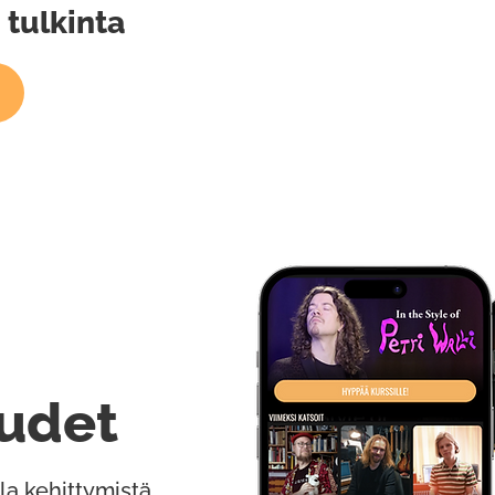
a tulkinta
udet
la kehittymistä