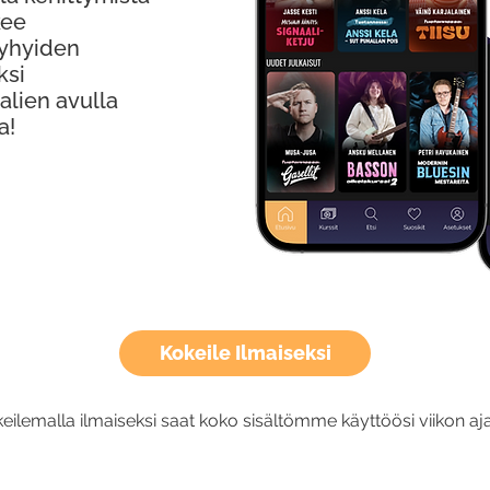
kee
Lyhyiden
ksi
alien avulla
a!
Kokeile Ilmaiseksi
eilemalla ilmaiseksi saat koko sisältömme käyttöösi viikon aja