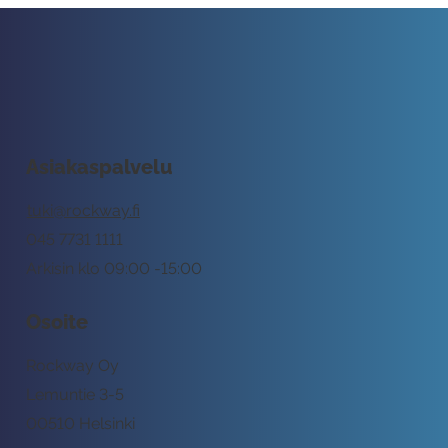
Asiakaspalvelu
tuki@rockway.fi
045 7731 1111
Arkisin klo 09:00 -15:00
Osoite
Rockway Oy
Lemuntie 3-5
00510 Helsinki