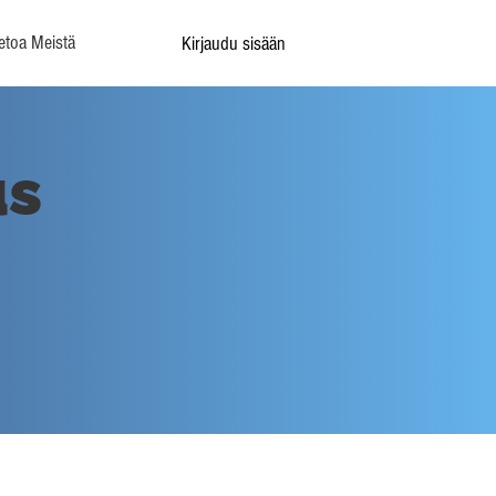
etoa Meistä
Kirjaudu sisään
us