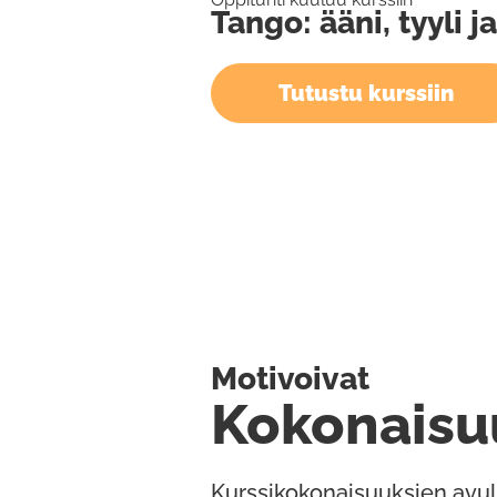
Tango: ääni, tyyli j
Tutustu kurssiin
Motivoivat
Kokonaisu
Kurssikokonaisuuksien avul