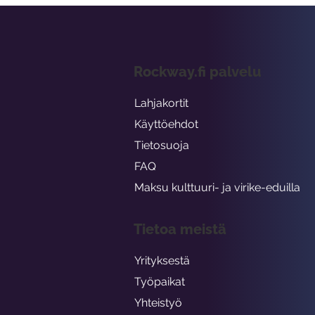
Rockway.fi palvelu
Lahjakortit
Käyttöehdot
Tietosuoja
FAQ
Maksu kulttuuri- ja virike-eduilla
Tietoa meistä
Yrityksestä
Työpaikat
Yhteistyö