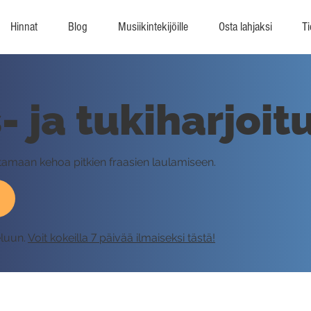
Hinnat
Blog
Musiikintekijöille
Osta lahjaksi
Ti
 ja tukiharjoit
ttamaan kehoa pitkien fraasien laulamiseen.
eluun.
Voit kokeilla 7 päivää ilmaiseksi tästä!