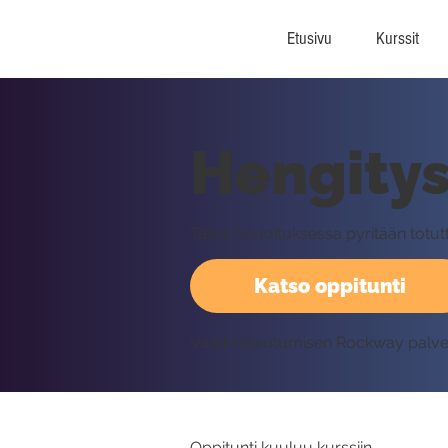
Etusivu
Kurssit
Hengitys-
Tässä harjoituksessa pyritään totu
Katso oppitunti
Vaatii kirjautumisen Rockway palv
Oppitunti kuuluu kurssiin