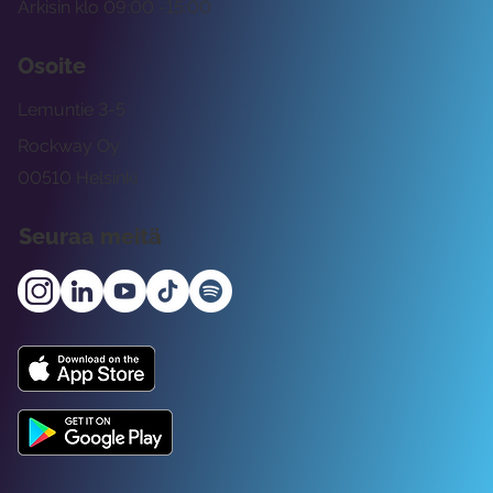
Arkisin klo 09:00 -15:00
Osoite
Lemuntie 3-5
Rockway Oy
00510 Helsinki
Seuraa meitä