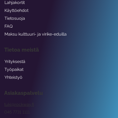
Lahjakortit
Käyttöehdot
Tietosuoja
FAQ
Maksu kulttuuri- ja virike-eduilla
Tietoa meistä
Yrityksestä
Työpaikat
Yhteistyö
Asiakaspalvelu
tuki@rockway.fi
045 7731 1111