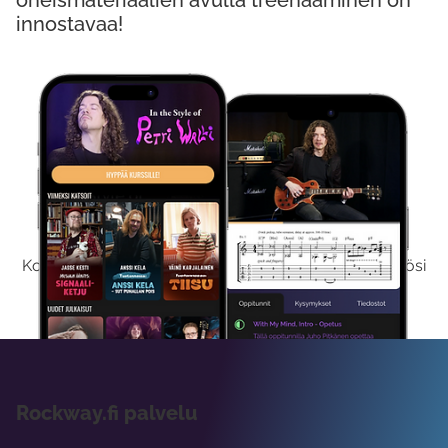
oheismateriaalien avulla treenaaminen on
innostavaa!
Kokeile Ilmaiseksi
Kokeilemalla ilmaiseksi saat koko sisältömme käyttöösi
viikon ajaksi.
Rockway.fi palvelu