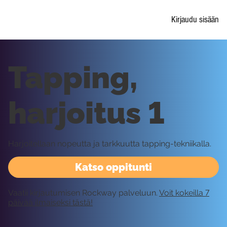
Kirjaudu sisään
Tapping,
harjoitus 1
Harjoitellaan nopeutta ja tarkkuutta tapping-tekniikalla.
Katso oppitunti
Vaatii kirjautumisen Rockway palveluun.
Voit kokeilla 7
päivää ilmaiseksi tästä!