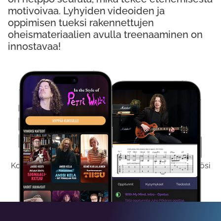
motivoivaa. Lyhyiden videoiden ja
oppimisen tueksi rakennettujen
oheismateriaalien avulla treenaaminen on
innostavaa!
Kokeile Ilmaiseksi
Kokeilemalla ilmaiseksi saat koko sisältömme käyttöösi
viikon ajaksi.