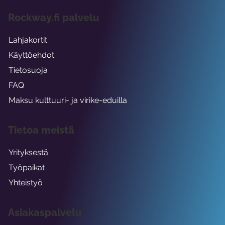
Rockway.fi palvelu
Lahjakortit
Käyttöehdot
Tietosuoja
FAQ
Maksu kulttuuri- ja virike-eduilla
Tietoa meistä
Yrityksestä
Työpaikat
Yhteistyö
Asiakaspalvelu