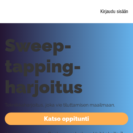
Kirjaudu sisään
Sweep-
tapping-
harjoitus
Tekniikkaharjoitus, joka vie tiluttamisen maailmaan.
Katso oppitunti