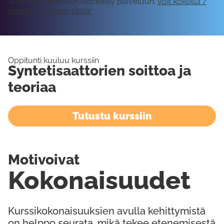
Vaatii kirjautumisen Rockway palveluun.
Voit kokeilla 7
päivää ilmaiseksi tästä!
Oppitunti kuuluu kurssiin
Syntetisaattorien soittoa ja
teoriaa
Tutustu kurssiin
Motivoivat
Kokonaisuudet
Kurssikokonaisuuksien avulla kehittymistä
on helppo seurata, mikä tekee etenemisestä