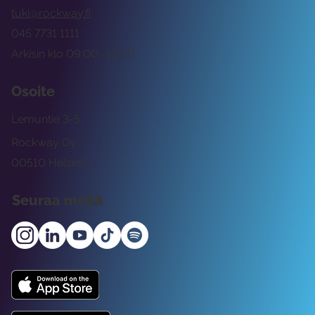
tuki@rockway.fi
045 7731 1111
Arkisin klo 09:00 -15:00
Osoite
Lemuntie 3-5
Rockway Oy
00510 Helsinki
Seuraa meitä