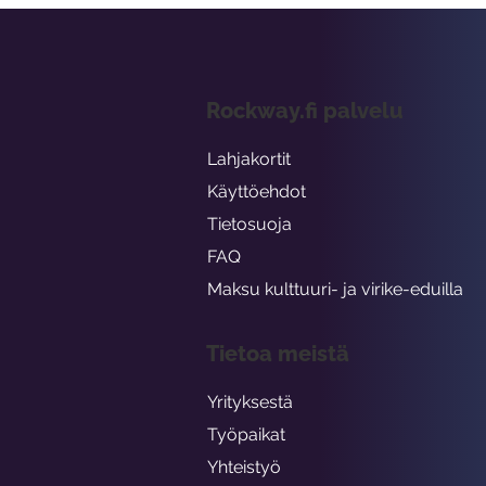
Rockway.fi palvelu
Lahjakortit
Käyttöehdot
Tietosuoja
FAQ
Maksu kulttuuri- ja virike-eduilla
Tietoa meistä
Yrityksestä
Työpaikat
Yhteistyö