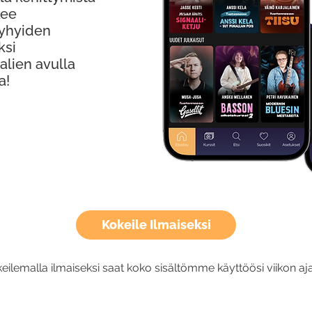
kee
Lyhyiden
ksi
alien avulla
a!
Kokeile Ilmaiseksi
eilemalla ilmaiseksi saat koko sisältömme käyttöösi viikon aja