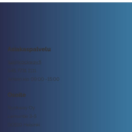
Asiakaspalvelu
tuki@rockway.fi
045 7731 1111
Arkisin klo 09:00 -15:00
Osoite
Rockway Oy
Lemuntie 3-5
00510 Helsinki