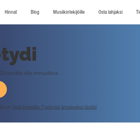
Hinnat
Blog
Musiikintekijöille
Osta lahjaksi
Ti
tydi
33 nuottia alle minuutissa.
eluun.
Voit kokeilla 7 päivää ilmaiseksi tästä!