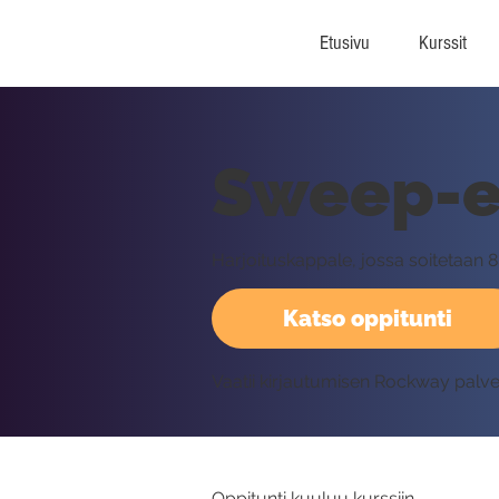
Etusivu
Kurssit
Sweep-e
Harjoituskappale, jossa soitetaan 8
Katso oppitunti
Vaatii kirjautumisen Rockway palv
Oppitunti kuuluu kurssiin