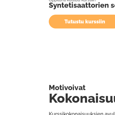
Syntetisaattorien s
Tutustu kurssiin
Motivoivat
Kokonaisu
Kurssikokonaisuuksien avul