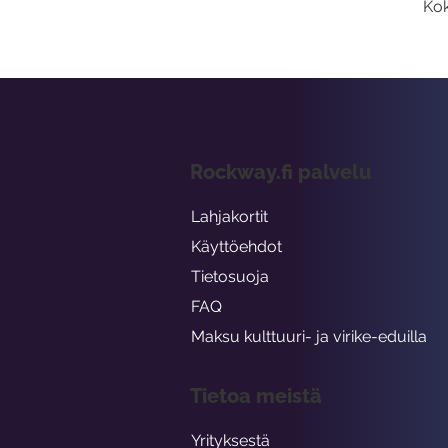
Kok
Rockway.fi palvelu
Lahjakortit
Käyttöehdot
Tietosuoja
FAQ
Maksu kulttuuri- ja virike-eduilla
Tietoa meistä
Yrityksestä