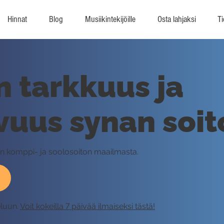
Hinnat
Blog
Musiikintekijöille
Osta lahjaksi
Ti
 tarkkuus ja
vuus synan soit
sen komppi- ja soolosoiton maailmasta.
eluun.
Voit kokeilla 7 päivää ilmaiseksi tästä!