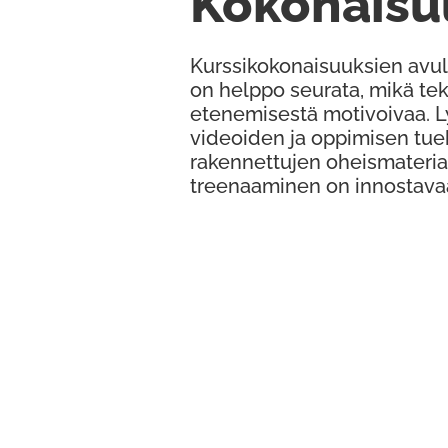
Kokonaisu
Kurssikokonaisuuksien avul
on helppo seurata, mikä te
etenemisestä motivoivaa. 
videoiden ja oppimisen tue
rakennettujen oheismateria
treenaaminen on innostava