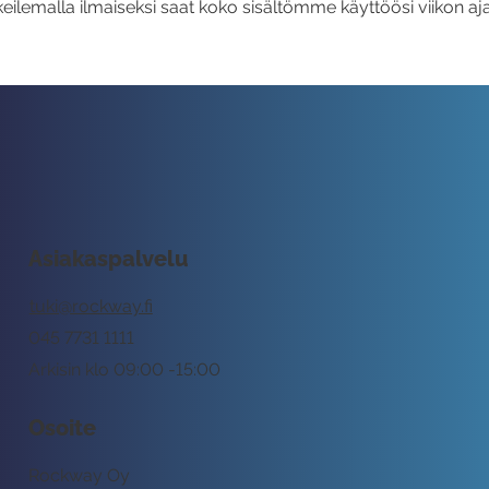
eilemalla ilmaiseksi saat koko sisältömme käyttöösi viikon aja
Asiakaspalvelu
tuki@rockway.fi
045 7731 1111
Arkisin klo 09:00 -15:00
Osoite
Rockway Oy