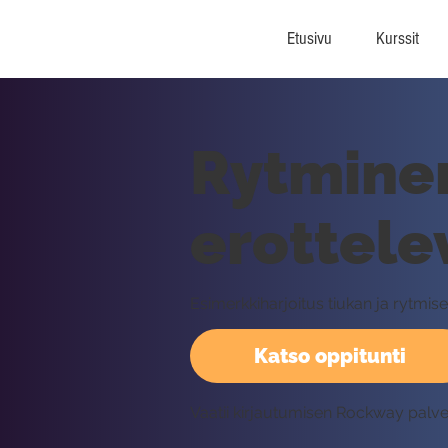
Etusivu
Kurssit
Rytminen
erottele
Esimerkkiharjoitus tiukan ja rytmi
Katso oppitunti
Vaatii kirjautumisen Rockway palv