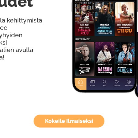
udet
la kehittymistä
kee
Lyhyiden
ksi
alien avulla
a!
Kokeile Ilmaiseksi