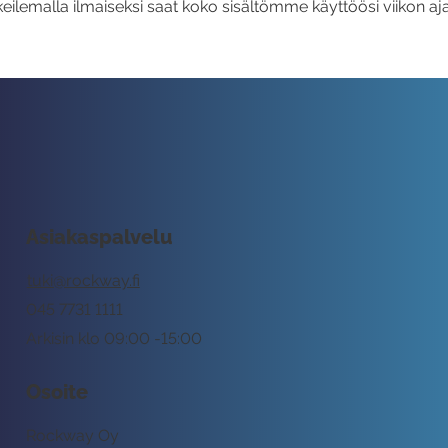
eilemalla ilmaiseksi saat koko sisältömme käyttöösi viikon aja
Asiakaspalvelu
tuki@rockway.fi
045 7731 1111
Arkisin klo 09:00 -15:00
Osoite
Rockway Oy