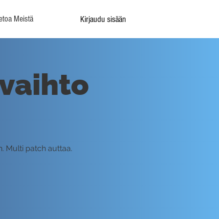
etoa Meistä
Kirjaudu sisään
 vaihto
. Multi patch auttaa.