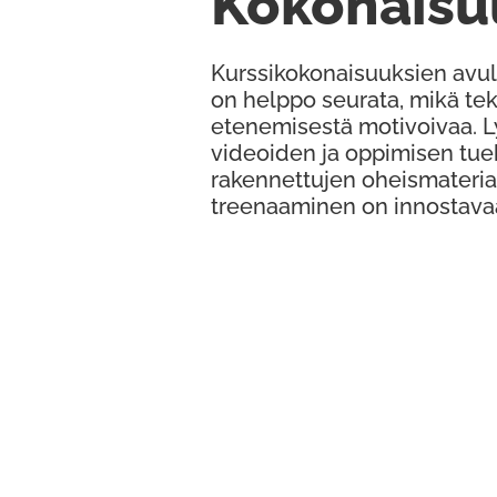
Kokonaisu
Kurssikokonaisuuksien avul
on helppo seurata, mikä te
etenemisestä motivoivaa. 
videoiden ja oppimisen tue
rakennettujen oheismateria
treenaaminen on innostava