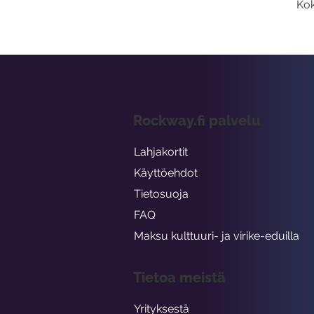
Kok
Rockway.fi palvelu
Lahjakortit
Käyttöehdot
Tietosuoja
FAQ
Maksu kulttuuri- ja virike-eduilla
Tietoa meistä
Yrityksestä