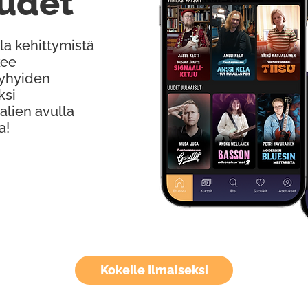
udet
la kehittymistä
kee
Lyhyiden
ksi
alien avulla
a!
Kokeile Ilmaiseksi