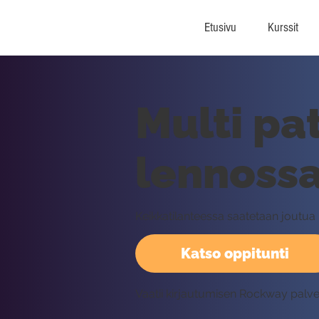
Etusivu
Kurssit
Multi pa
lennoss
Keikkatilanteessa saatetaan joutua k
Katso oppitunti
Vaatii kirjautumisen Rockway palv