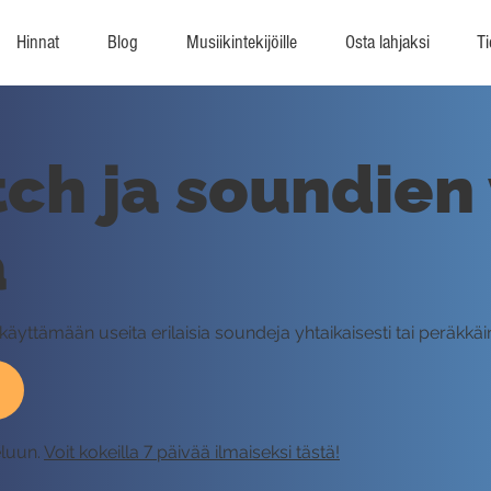
Hinnat
Blog
Musiikintekijöille
Osta lahjaksi
Ti
tch ja soundien
a
äyttämään useita erilaisia soundeja yhtaikaisesti tai peräkkäin
eluun.
Voit kokeilla 7 päivää ilmaiseksi tästä!