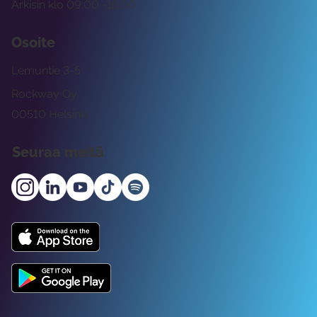
Arkisin klo 09:00 -15:00
Osoite
Lemuntie 3-5
Rockway Oy
00510 Helsinki
Seuraa meitä