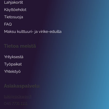
Lahjakortit
Käyttöehdot
Tietosuoja
FAQ
Maksu kulttuuri- ja virike-eduilla
Tietoa meistä
Yrityksestä
Työpaikat
Yhteistyö
Asiakaspalvelu
tuki@rockway.fi
045 7731 1111