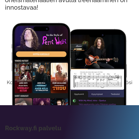
oheismateriaalien avulla treenaaminen on
innostavaa!
Kokeile Ilmaiseksi
Kokeilemalla ilmaiseksi saat koko sisältömme käyttöösi
viikon ajaksi.
Rockway.fi palvelu