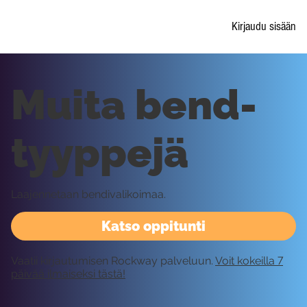
Kirjaudu sisään
Muita bend-
tyyppejä
Laajennetaan bendivalikoimaa.
Katso oppitunti
Vaatii kirjautumisen Rockway palveluun.
Voit kokeilla 7
päivää ilmaiseksi tästä!