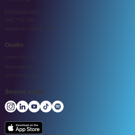
tuki@rockway.fi
045 7731 1111
Arkisin klo 09:00 -15:00
Osoite
Lemuntie 3-5
Rockway Oy
00510 Helsinki
Seuraa meitä