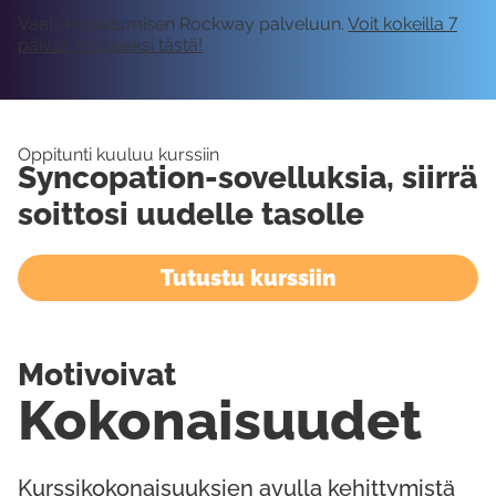
Vaatii kirjautumisen Rockway palveluun.
Voit kokeilla 7
päivää ilmaiseksi tästä!
Oppitunti kuuluu kurssiin
Syncopation-sovelluksia, siirrä
soittosi uudelle tasolle
Tutustu kurssiin
Motivoivat
Kokonaisuudet
Kurssikokonaisuuksien avulla kehittymistä