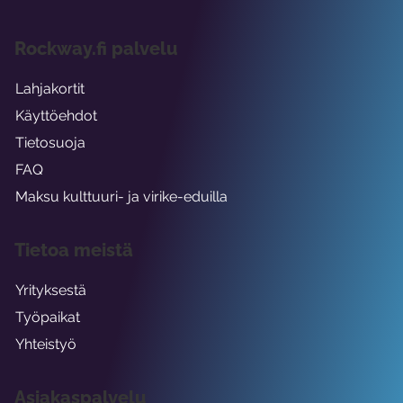
Rockway.fi palvelu
Lahjakortit
Käyttöehdot
Tietosuoja
FAQ
Maksu kulttuuri- ja virike-eduilla
Tietoa meistä
Yrityksestä
Työpaikat
Yhteistyö
Asiakaspalvelu