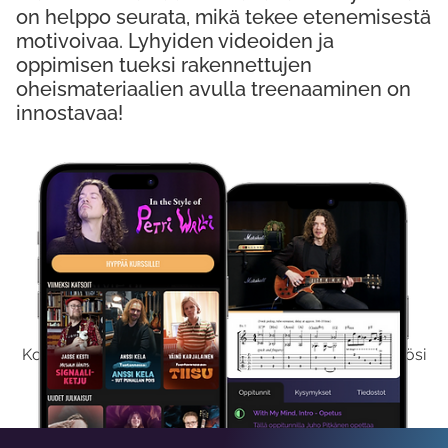
on helppo seurata, mikä tekee etenemisestä
motivoivaa. Lyhyiden videoiden ja
oppimisen tueksi rakennettujen
oheismateriaalien avulla treenaaminen on
innostavaa!
Kokeile Ilmaiseksi
Kokeilemalla ilmaiseksi saat koko sisältömme käyttöösi
viikon ajaksi.