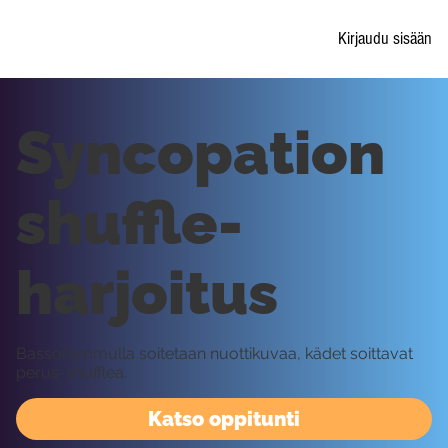
Kirjaudu sisään
Syncopation
shuffle-
harjoitus
Bassorummulla soitetaan nuottikuvaa, kädet soittavat
perus-shufflea.
Katso oppitunti