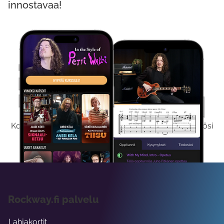
innostavaa!
Kokeile Ilmaiseksi
Kokeilemalla ilmaiseksi saat koko sisältömme käyttöösi
viikon ajaksi.
Rockway.fi palvelu
Lahjakortit