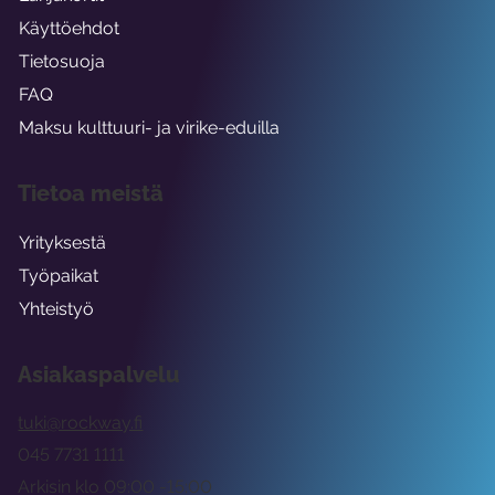
Käyttöehdot
Tietosuoja
FAQ
Maksu kulttuuri- ja virike-eduilla
Tietoa meistä
Yrityksestä
Työpaikat
Yhteistyö
Asiakaspalvelu
tuki@rockway.fi
045 7731 1111
Arkisin klo 09:00 -15:00