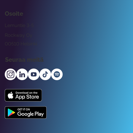
Osoite
Lemuntie 3-5
Rockway Oy
00510 Helsinki
Seuraa meitä