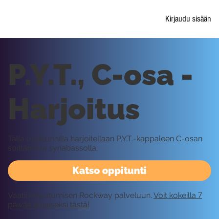
Kirjaudu sisään
P.Y.T., C-osa -
Harjoitus
Tällä oppitunnilla harjoitellaan P.Y.T.-kappaleen C-osan
soittamista synabassolla.
Katso oppitunti
Vaatii kirjautumisen Rockway palveluun.
Voit kokeilla 7
päivää ilmaiseksi tästä!