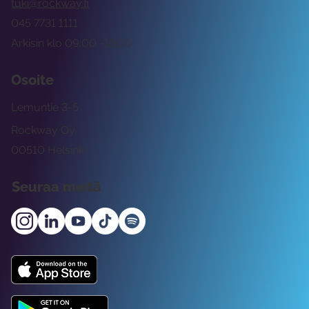
tuki@rockway.fi
045 7731 1111
Arkisin klo 09:00 -15:00
Osoite
Lemuntie 3-5
Rockway Oy
00510 Helsinki
Seuraa meitä