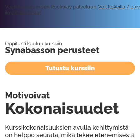
Vaatii kirjautumisen Rockway palveluun.
Voit kokeilla 7 päi
ilmaiseksi tästä!
Oppitunti kuuluu kurssiin
Synabasson perusteet
Tutustu kurssiin
Motivoivat
Kokonaisuudet
Kurssikokonaisuuksien avulla kehittymistä
on helppo seurata, mikä tekee etenemisestä