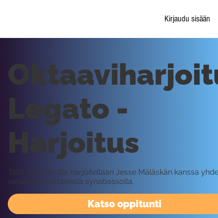
Kirjaudu sisään
Oktaaviharjoit
Legato -
Harjoitus
Tällä oppitunnilla harjoitellaan Jesse Mäläskän kanssa yhd
oktaavien soittamista synabassolla.
Katso oppitunti