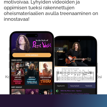
motivoivaa. Lyhyiden videoiden ja
oppimisen tueksi rakennettujen
oheismateriaalien avulla treenaaminen on
innostavaa!
Kokeile Ilmaiseksi
Kokeilemalla ilmaiseksi saat koko sisältömme käyttöösi
viikon ajaksi.