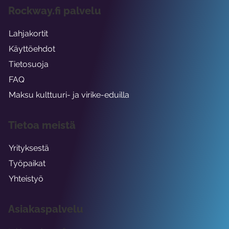
Rockway.fi palvelu
Lahjakortit
Käyttöehdot
Tietosuoja
FAQ
Maksu kulttuuri- ja virike-eduilla
Tietoa meistä
Yrityksestä
Työpaikat
Yhteistyö
Asiakaspalvelu