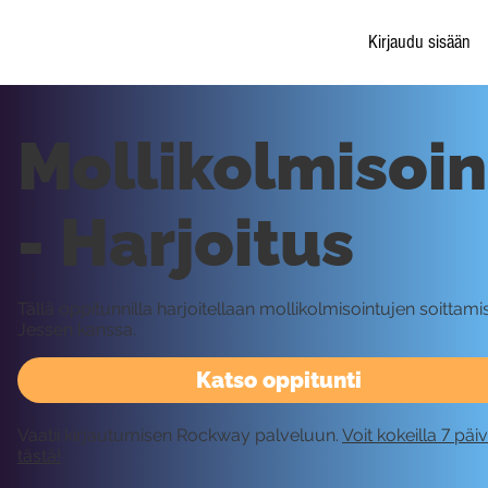
Kirjaudu sisään
Mollikolmisoi
- Harjoitus
Tällä oppitunnilla harjoitellaan mollikolmisointujen soittam
Jessen kanssa.
Katso oppitunti
Vaatii kirjautumisen Rockway palveluun.
Voit kokeilla 7 päi
tästä!