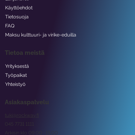
Käyttöehdot
Tietosuoja
FAQ
Maksu kulttuuri- ja virike-eduilla
Tietoa meistä
Yrityksestä
Työpaikat
Yhteistyö
Asiakaspalvelu
tuki@rockway.fi
045 7731 1111
Arkisin klo 09:00 -15:00