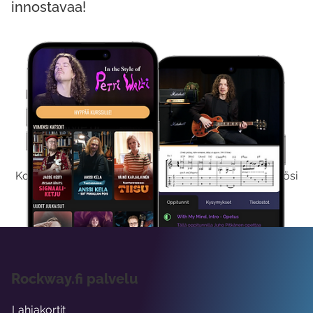
innostavaa!
Kokeile Ilmaiseksi
Kokeilemalla ilmaiseksi saat koko sisältömme käyttöösi
viikon ajaksi.
Rockway.fi palvelu
Lahjakortit