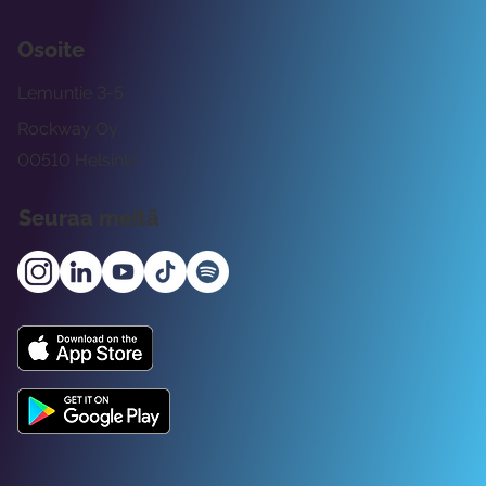
Osoite
Lemuntie 3-5
Rockway Oy
00510 Helsinki
Seuraa meitä