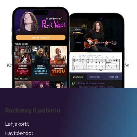
Kokeile Ilmaiseksi
Kokeilemalla ilmaiseksi saat koko sisältömme käyttöösi
viikon ajaksi.
Rockway.fi palvelu
Lahjakortit
Käyttöehdot