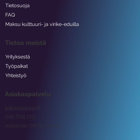
Tietosuoja
FAQ
Maksu kulttuuri- ja virike-eduilla
Tietoa meistä
Yrityksestä
Työpaikat
Yhteistyö
Asiakaspalvelu
tuki@rockway.fi
045 7731 1111
Arkisin klo 09:00 -15:00