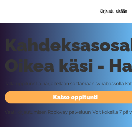
Kirjaudu sisään
Kahdeksasosah
Oikea käsi - Ha
Tällä oppitunnilla harjoitellaan soittamaan synabassolla ka
Katso oppitunti
Vaatii kirjautumisen Rockway palveluun.
Voit kokeilla 7 päi