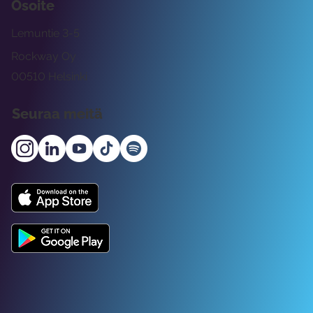
Osoite
Lemuntie 3-5
Rockway Oy
00510 Helsinki
Seuraa meitä