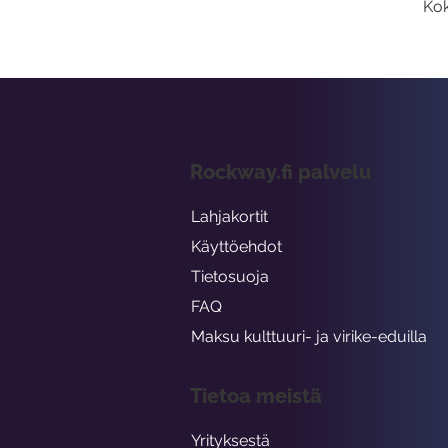
Kok
Rockway.fi palvelu
Lahjakortit
Käyttöehdot
Tietosuoja
FAQ
Maksu kulttuuri- ja virike-eduilla
Tietoa meistä
Yrityksestä