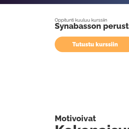
Oppitunti kuuluu kurssiin
Synabasson perust
Tutustu kurssiin
Motivoivat