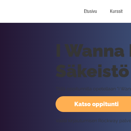
Etusivu
Kurssit
I Wanna
Säkeistö
Tällä oppitunnilla opetellaan "I W
Katso oppitunti
Vaatii kirjautumisen Rockway palv