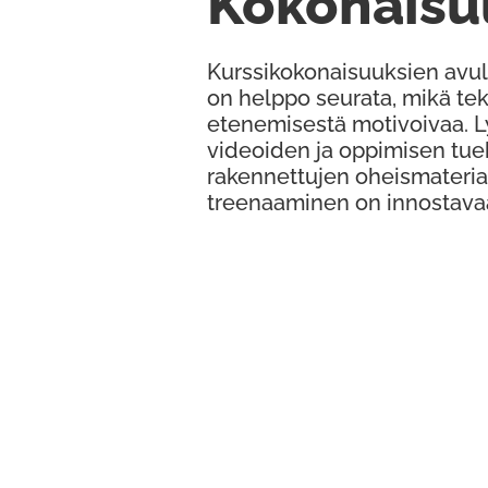
Kokonaisu
Kurssikokonaisuuksien avul
on helppo seurata, mikä te
etenemisestä motivoivaa. 
videoiden ja oppimisen tue
rakennettujen oheismateria
treenaaminen on innostava