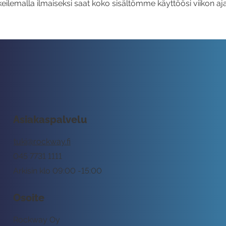
eilemalla ilmaiseksi saat koko sisältömme käyttöösi viikon aja
Asiakaspalvelu
tuki@rockway.fi
045 7731 1111
Arkisin klo 09:00 -15:00
Osoite
Rockway Oy