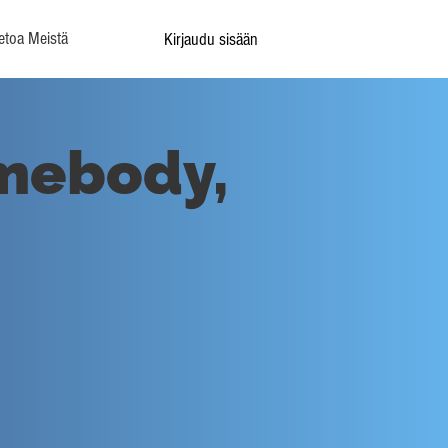
etoa Meistä
Kirjaudu sisään
mebody,