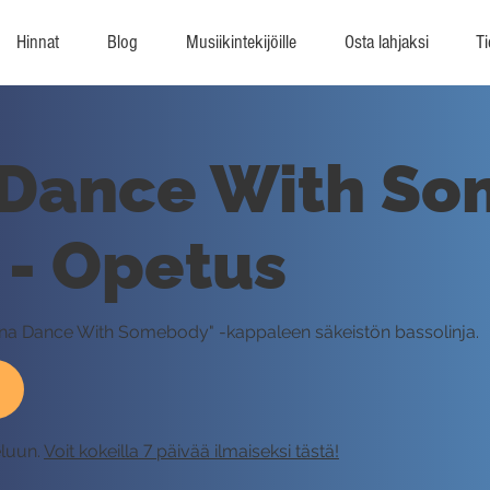
Hinnat
Blog
Musiikintekijöille
Osta lahjaksi
Ti
 Dance With So
 - Opetus
anna Dance With Somebody" -kappaleen säkeistön bassolinja.
eluun.
Voit kokeilla 7 päivää ilmaiseksi tästä!