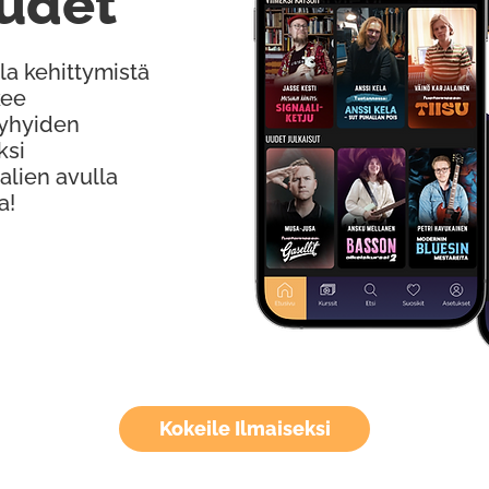
udet
la kehittymistä
kee
Lyhyiden
ksi
alien avulla
a!
Kokeile Ilmaiseksi