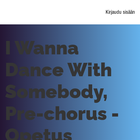
Kirjaudu sisään
I Wanna
Dance With
Somebody,
Pre-chorus -
Opetus