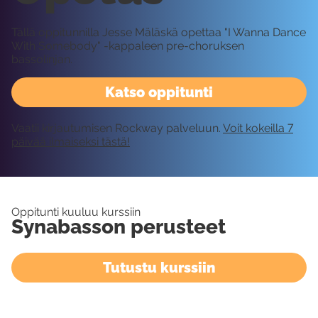
Tällä oppitunnilla Jesse Mäläskä opettaa "I Wanna Dance
With Somebody" -kappaleen pre-choruksen
bassolinjan.
Katso oppitunti
Vaatii kirjautumisen Rockway palveluun.
Voit kokeilla 7
päivää ilmaiseksi tästä!
Oppitunti kuuluu kurssiin
Synabasson perusteet
Tutustu kurssiin