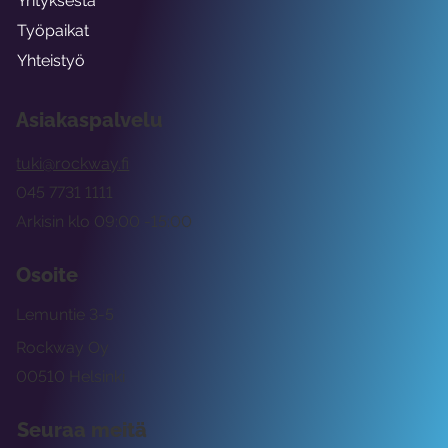
Yrityksestä
Työpaikat
Yhteistyö
Asiakaspalvelu
tuki@rockway.fi
045 7731 1111
Arkisin klo 09:00 -15:00
Osoite
Lemuntie 3-5
Rockway Oy
00510 Helsinki
Seuraa meitä