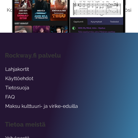
Kokeilemalla ilmaiseksi saat koko sisältömme käyttöösi
viikon ajaksi.
Rockway.fi palvelu
Lahjakortit
Käyttöehdot
Tietosuoja
FAQ
Maksu kulttuuri- ja virike-eduilla
Tietoa meistä