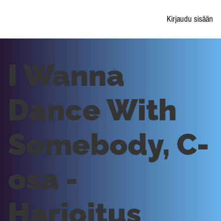
Kirjaudu sisään
I Wanna
Dance With
Somebody, C-
osa -
Harjoitus