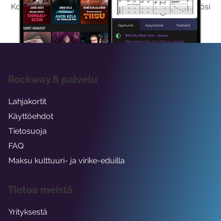
Kokeilemalla ilmaiseksi saat koko sisältömme käyttöösi
viikon ajaksi.
Rockway.fi palvelu
Lahjakortit
Käyttöehdot
Tietosuoja
FAQ
Maksu kulttuuri- ja virike-eduilla
Tietoa meistä
Yrityksestä