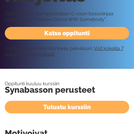
Tällä oppitunnilla harjoitellaan C-osan bassolinjaa
kappaleesta "I Wanna Dance With Somebody".
Katso oppitunti
Vaatii kirjautumisen Rockway palveluun.
Voit kokeilla 7
päivää ilmaiseksi tästä!
Oppitunti kuuluu kurssiin
Synabasson perusteet
Tutustu kurssiin
Motivoivat