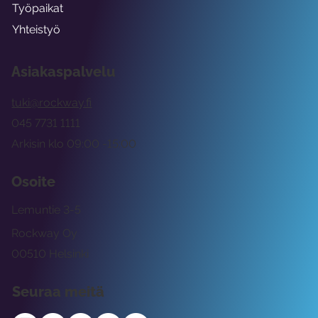
Työpaikat
Yhteistyö
Asiakaspalvelu
tuki@rockway.fi
045 7731 1111
Arkisin klo 09:00 -15:00
Osoite
Lemuntie 3-5
Rockway Oy
00510 Helsinki
Seuraa meitä