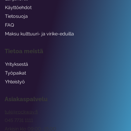
Käyttöehdot
Tietosuoja
FAQ
Maksu kulttuuri- ja virike-eduilla
Tietoa meistä
Yrityksestä
Työpaikat
Yhteistyö
Asiakaspalvelu
tuki@rockway.fi
045 7731 1111
Arkisin klo 09:00 -15:00