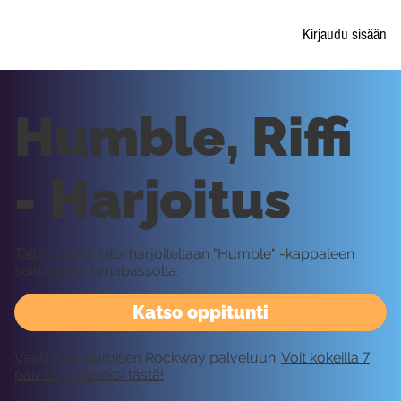
Kirjaudu sisään
Humble, Riffi
- Harjoitus
Tällä oppitunnilla harjoitellaan "Humble" -kappaleen
soittamista synabassolla.
Katso oppitunti
Vaatii kirjautumisen Rockway palveluun.
Voit kokeilla 7
päivää ilmaiseksi tästä!