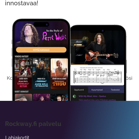
innostavaa!
Kokeile Ilmaiseksi
Kokeilemalla ilmaiseksi saat koko sisältömme käyttöösi
viikon ajaksi.
Rockway.fi palvelu
Lahjakortit