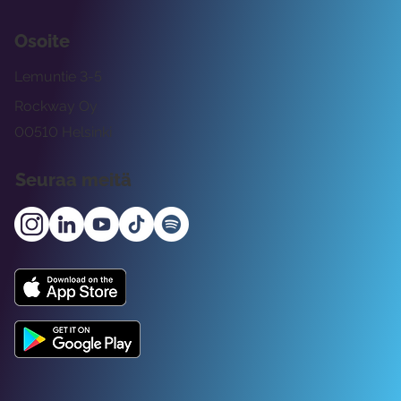
Osoite
Lemuntie 3-5
Rockway Oy
00510 Helsinki
Seuraa meitä