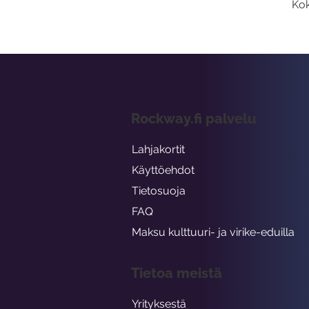
Kok
Rockway.fi palvelu
Lahjakortit
Käyttöehdot
Tietosuoja
FAQ
Maksu kulttuuri- ja virike-eduilla
Tietoa meistä
Yrityksestä