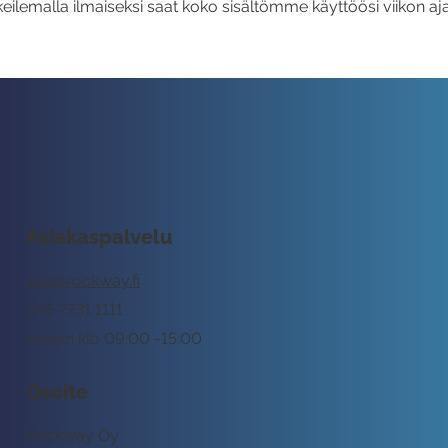
eilemalla ilmaiseksi saat koko sisältömme käyttöösi viikon aja
Asiakaspalvelu
tuki@rockway.fi
045 7731 1111
Arkisin klo 09:00 -15:00
Osoite
Rockway Oy