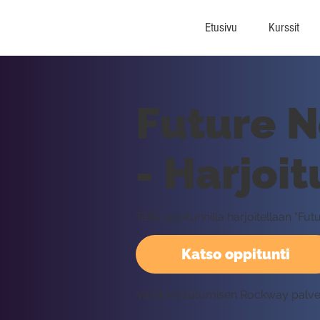
Etusivu
Kurssit
Future N
- Harjoit
Tällä oppitunnilla harjoitellaan "F
Katso oppitunti
Vaatii kirjautumisen Rockway palv