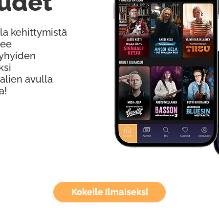
udet
la kehittymistä
kee
Lyhyiden
ksi
alien avulla
a!
Kokeile Ilmaiseksi