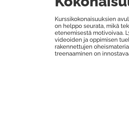
Kokonaisu
Kurssikokonaisuuksien avul
on helppo seurata, mikä te
etenemisestä motivoivaa. 
videoiden ja oppimisen tue
rakennettujen oheismateria
treenaaminen on innostava