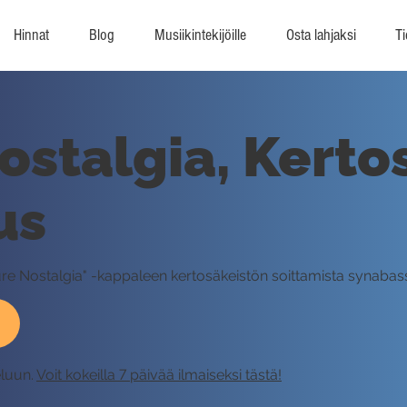
Hinnat
Blog
Musiikintekijöille
Osta lahjaksi
Ti
ostalgia, Kerto
us
uture Nostalgia" -kappaleen kertosäkeistön soittamista synabass
eluun.
Voit kokeilla 7 päivää ilmaiseksi tästä!