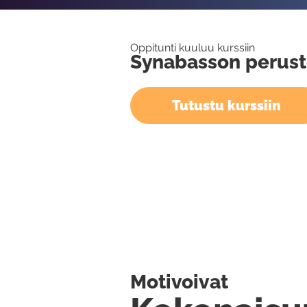
Oppitunti kuuluu kurssiin
Synabasson perust
Tutustu kurssiin
Motivoivat