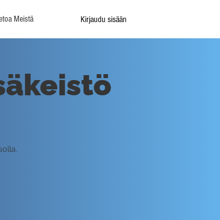
etoa Meistä
Kirjaudu sisään
säkeistö
olla.