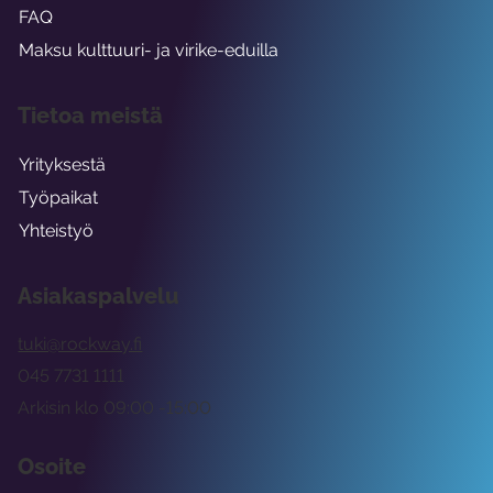
FAQ
Maksu kulttuuri- ja virike-eduilla
Tietoa meistä
Yrityksestä
Työpaikat
Yhteistyö
Asiakaspalvelu
tuki@rockway.fi
045 7731 1111
Arkisin klo 09:00 -15:00
Osoite