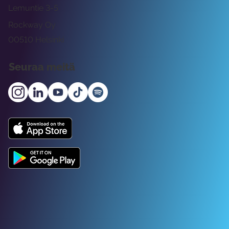
Lemuntie 3-5
Rockway Oy
00510 Helsinki
Seuraa meitä