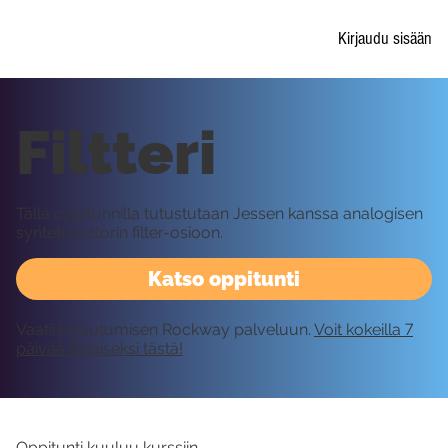
Kirjaudu sisään
Filtteri
Tällä oppitunnilla tutustutaan Jessen kanssa analogisen
syntetisaattorin filter-osioon.
Katso oppitunti
Vaatii kirjautumisen Rockway palveluun.
Voit kokeilla 7
päivää ilmaiseksi tästä!
Oppitunti kuuluu kurssiin