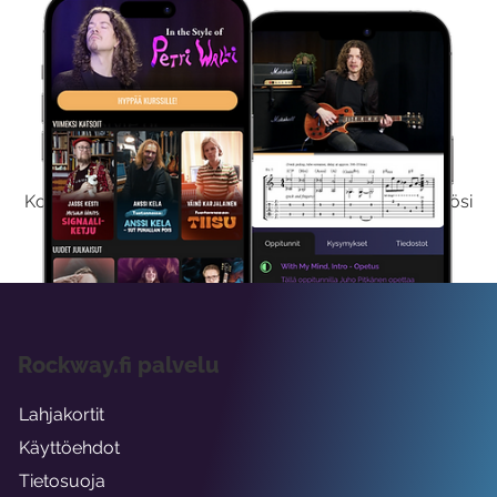
Kokeile Ilmaiseksi
Kokeilemalla ilmaiseksi saat koko sisältömme käyttöösi
viikon ajaksi.
Rockway.fi palvelu
Lahjakortit
Käyttöehdot
Tietosuoja