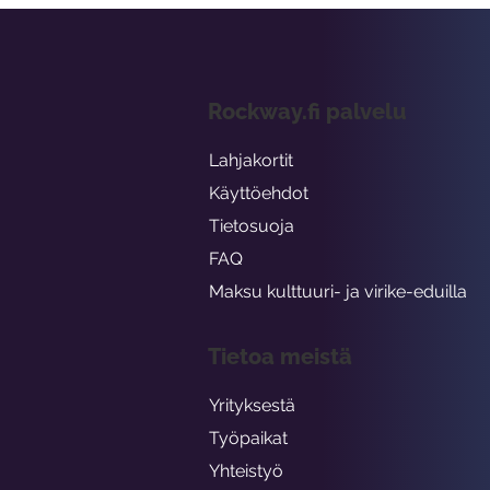
Rockway.fi palvelu
Lahjakortit
Käyttöehdot
Tietosuoja
FAQ
Maksu kulttuuri- ja virike-eduilla
Tietoa meistä
Yrityksestä
Työpaikat
Yhteistyö