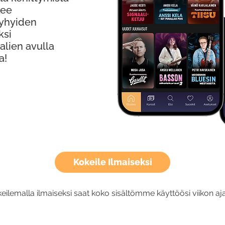
kee
Lyhyiden
ksi
alien avulla
a!
Kokeile Ilmaiseksi
eilemalla ilmaiseksi saat koko sisältömme käyttöösi viikon aja