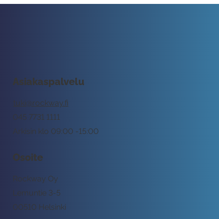
Asiakaspalvelu
tuki@rockway.fi
045 7731 1111
Arkisin klo 09:00 -15:00
Osoite
Rockway Oy
Lemuntie 3-5
00510 Helsinki