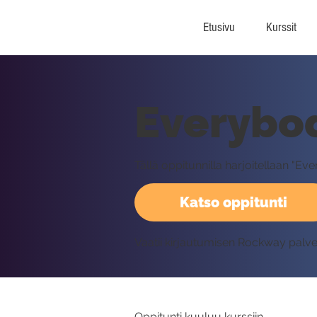
Etusivu
Kurssit
Everybody
Tällä oppitunnilla harjoitellaan "E
Katso oppitunti
Vaatii kirjautumisen Rockway palv
Oppitunti kuuluu kurssiin