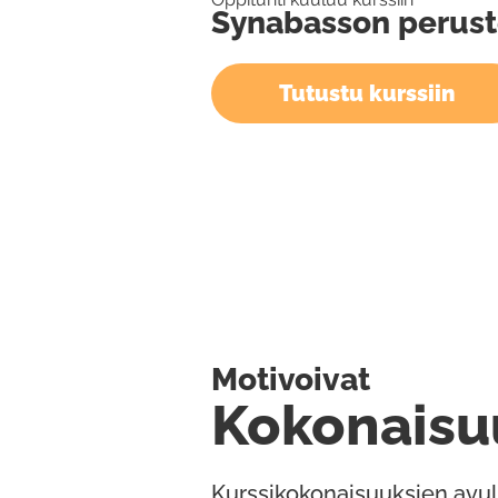
Synabasson perust
Tutustu kurssiin
Motivoivat
Kokonaisu
Kurssikokonaisuuksien avul