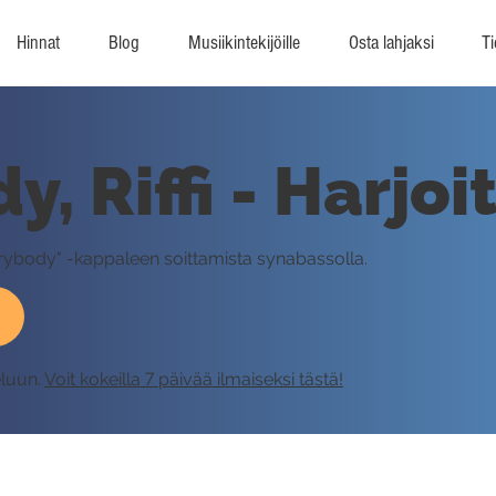
Hinnat
Blog
Musiikintekijöille
Osta lahjaksi
Ti
, Riffi - Harjoi
verybody" -kappaleen soittamista synabassolla.
eluun.
Voit kokeilla 7 päivää ilmaiseksi tästä!