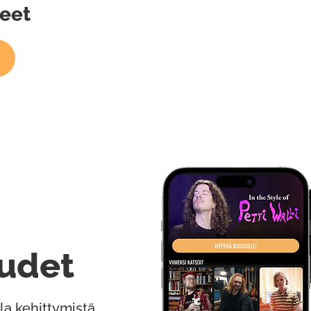
eet
udet
la kehittymistä