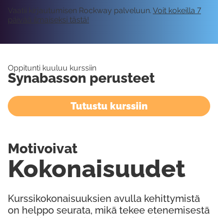
Vaatii kirjautumisen Rockway palveluun.
Voit kokeilla 7
päivää ilmaiseksi tästä!
Oppitunti kuuluu kurssiin
Synabasson perusteet
Tutustu kurssiin
Motivoivat
Kokonaisuudet
Kurssikokonaisuuksien avulla kehittymistä
on helppo seurata, mikä tekee etenemisestä