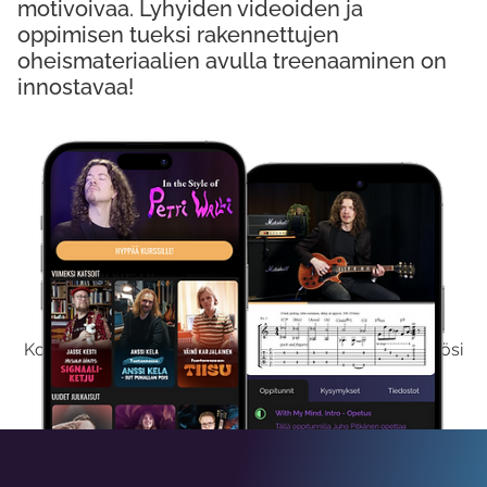
motivoivaa. Lyhyiden videoiden ja
oppimisen tueksi rakennettujen
oheismateriaalien avulla treenaaminen on
innostavaa!
Kokeile Ilmaiseksi
Kokeilemalla ilmaiseksi saat koko sisältömme käyttöösi
viikon ajaksi.