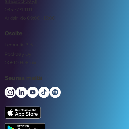
tuki@rockway.fi
045 7731 1111
Arkisin klo 09:00 -15:00
Osoite
Lemuntie 3-5
Rockway Oy
00510 Helsinki
Seuraa meitä