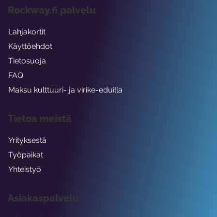
Rockway.fi palvelu
Lahjakortit
Käyttöehdot
Tietosuoja
FAQ
Maksu kulttuuri- ja virike-eduilla
Tietoa meistä
Yrityksestä
Työpaikat
Yhteistyö
Asiakaspalvelu