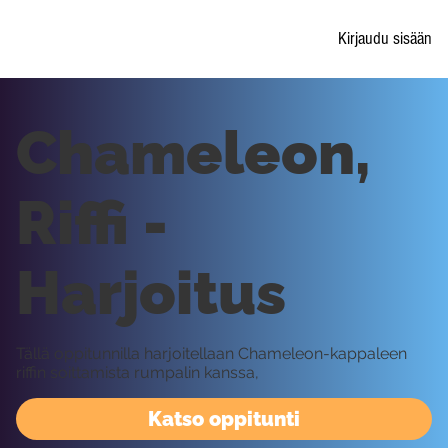
Kirjaudu sisään
Chameleon,
Riffi -
Harjoitus
Tällä oppitunnilla harjoitellaan Chameleon-kappaleen
riffin soittamista rumpalin kanssa,
Katso oppitunti