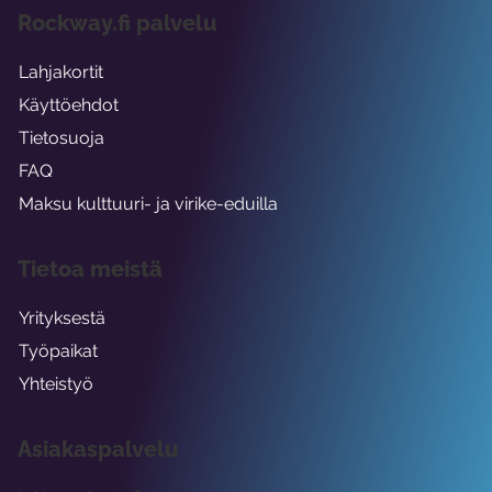
Rockway.fi palvelu
Lahjakortit
Käyttöehdot
Tietosuoja
FAQ
Maksu kulttuuri- ja virike-eduilla
Tietoa meistä
Yrityksestä
Työpaikat
Yhteistyö
Asiakaspalvelu