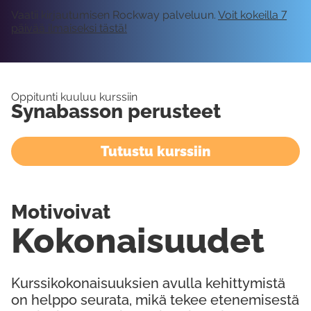
Vaatii kirjautumisen Rockway palveluun.
Voit kokeilla 7
päivää ilmaiseksi tästä!
Oppitunti kuuluu kurssiin
Synabasson perusteet
Tutustu kurssiin
Motivoivat
Kokonaisuudet
Kurssikokonaisuuksien avulla kehittymistä
on helppo seurata, mikä tekee etenemisestä