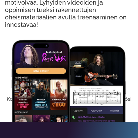
motivoivaa. Lyhyiden videoiden ja
oppimisen tueksi rakennettujen
oheismateriaalien avulla treenaaminen on
innostavaa!
Kokeile Ilmaiseksi
Kokeilemalla ilmaiseksi saat koko sisältömme käyttöösi
viikon ajaksi.