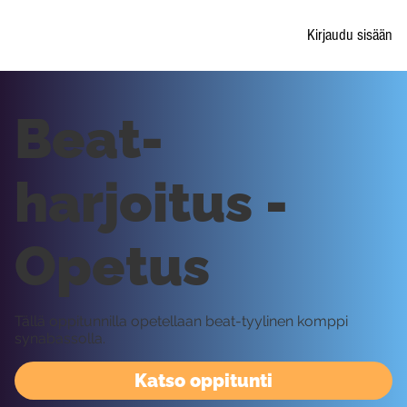
Kirjaudu sisään
Beat-
harjoitus -
Opetus
Tällä oppitunnilla opetellaan beat-tyylinen komppi
synabassolla.
Katso oppitunti