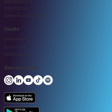
tuki@rockway.fi
045 7731 1111
Arkisin klo 09:00 -15:00
Osoite
Lemuntie 3-5
Rockway Oy
00510 Helsinki
Seuraa meitä