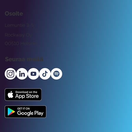
Osoite
Lemuntie 3-5
Rockway Oy
00510 Helsinki
Seuraa meitä