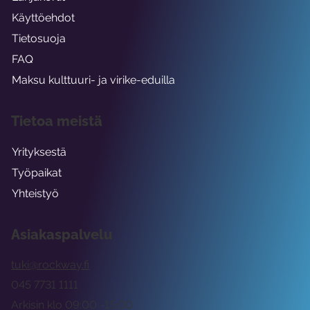
Käyttöehdot
Tietosuoja
FAQ
Maksu kulttuuri- ja virike-eduilla
Tietoa meistä
Yrityksestä
Työpaikat
Yhteistyö
Asiakaspalvelu
tuki@rockway.fi
045 7731 1111
Arkisin klo 09:00 -15:00