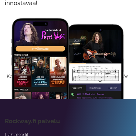
innostavaa!
Kokeile Ilmaiseksi
Kokeilemalla ilmaiseksi saat koko sisältömme käyttöösi
viikon ajaksi.
Rockway.fi palvelu
Lahjakortit