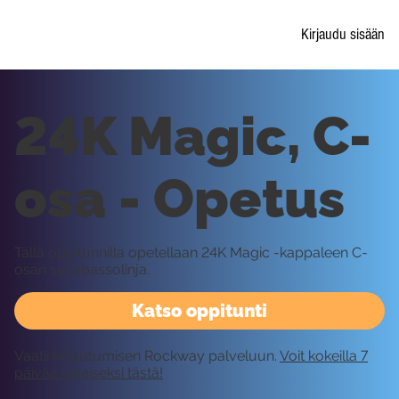
Kirjaudu sisään
24K Magic, C-
osa - Opetus
Tällä oppitunnilla opetellaan 24K Magic -kappaleen C-
osan synabassolinja.
Katso oppitunti
Vaatii kirjautumisen Rockway palveluun.
Voit kokeilla 7
päivää ilmaiseksi tästä!