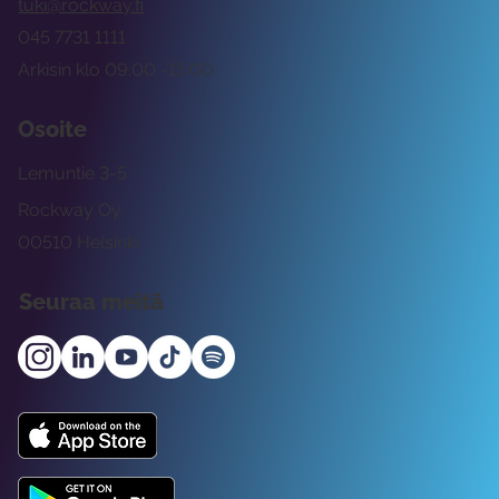
tuki@rockway.fi
045 7731 1111
Arkisin klo 09:00 -15:00
Osoite
Lemuntie 3-5
Rockway Oy
00510 Helsinki
Seuraa meitä