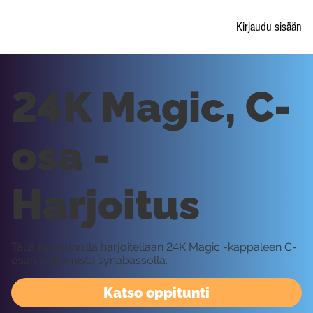
Kirjaudu sisään
24K Magic, C-
osa -
Harjoitus
Tällä oppitunnilla harjoitellaan 24K Magic -kappaleen C-
osan soittamista synabassolla.
Katso oppitunti