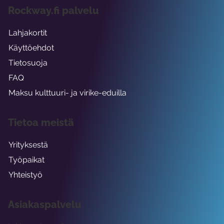
Rockway.fi palvelu
Lahjakortit
Käyttöehdot
Tietosuoja
FAQ
Maksu kulttuuri- ja virike-eduilla
Tietoa meistä
Yrityksestä
Työpaikat
Yhteistyö
Asiakaspalvelu