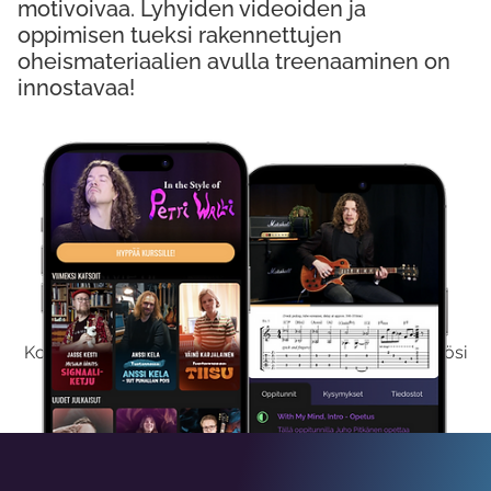
motivoivaa. Lyhyiden videoiden ja
oppimisen tueksi rakennettujen
oheismateriaalien avulla treenaaminen on
innostavaa!
Kokeile Ilmaiseksi
Kokeilemalla ilmaiseksi saat koko sisältömme käyttöösi
viikon ajaksi.