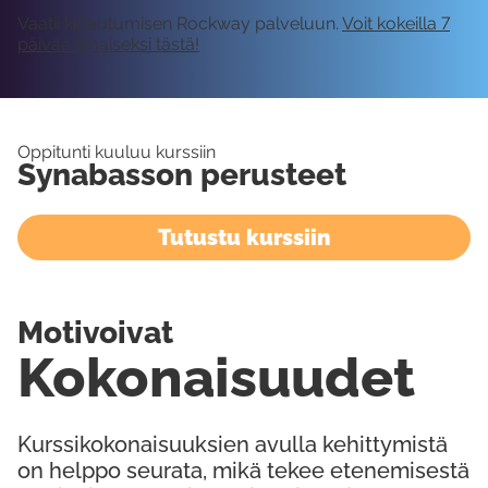
Vaatii kirjautumisen Rockway palveluun.
Voit kokeilla 7
päivää ilmaiseksi tästä!
Oppitunti kuuluu kurssiin
Synabasson perusteet
Tutustu kurssiin
Motivoivat
Kokonaisuudet
Kurssikokonaisuuksien avulla kehittymistä
on helppo seurata, mikä tekee etenemisestä