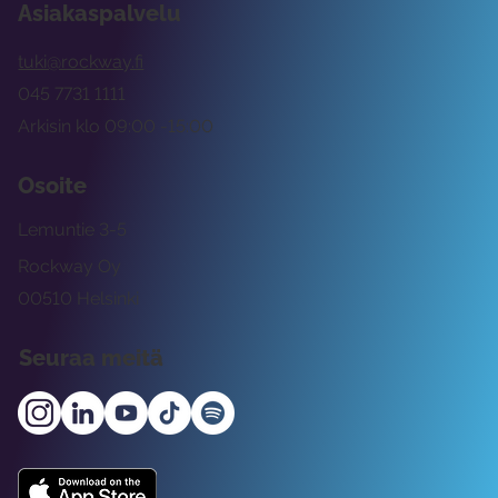
Asiakaspalvelu
tuki@rockway.fi
045 7731 1111
Arkisin klo 09:00 -15:00
Osoite
Lemuntie 3-5
Rockway Oy
00510 Helsinki
Seuraa meitä