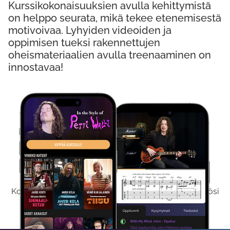
Kurssikokonaisuuksien avulla kehittymistä
on helppo seurata, mikä tekee etenemisestä
motivoivaa. Lyhyiden videoiden ja
oppimisen tueksi rakennettujen
oheismateriaalien avulla treenaaminen on
innostavaa!
Kokeile Ilmaiseksi
Kokeilemalla ilmaiseksi saat koko sisältömme käyttöösi
viikon ajaksi.