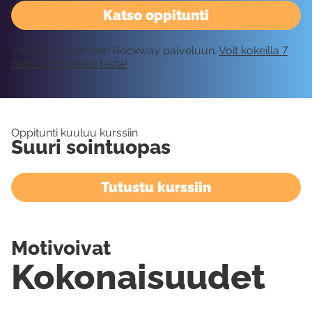
Katso oppitunti
Vaatii kirjautumisen Rockway palveluun.
Voit kokeilla 7
päivää ilmaiseksi tästä!
Oppitunti kuuluu kurssiin
Suuri sointuopas
Tutustu kurssiin
Motivoivat
Kokonaisuudet