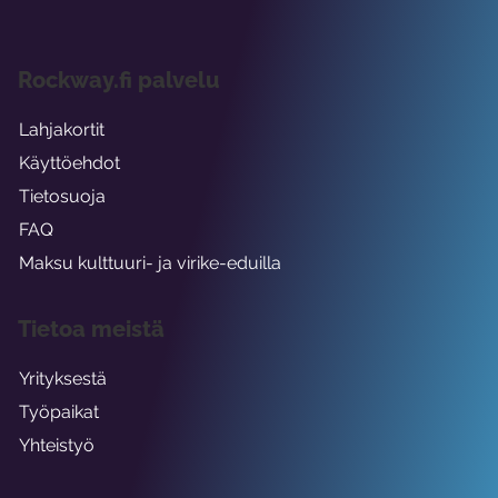
Rockway.fi palvelu
Lahjakortit
Käyttöehdot
Tietosuoja
FAQ
Maksu kulttuuri- ja virike-eduilla
Tietoa meistä
Yrityksestä
Työpaikat
Yhteistyö