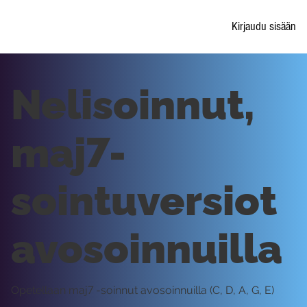
Kirjaudu sisään
Nelisoinnut,
maj7-
sointuversiot
avosoinnuilla
Opetellaan maj7 -soinnut avosoinnuilla (C, D, A, G, E)