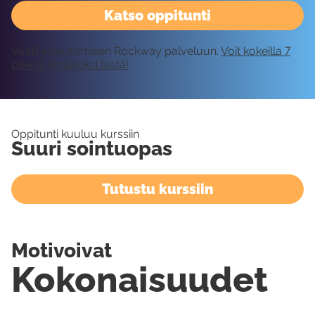
Katso oppitunti
Vaatii kirjautumisen Rockway palveluun.
Voit kokeilla 7
päivää ilmaiseksi tästä!
Oppitunti kuuluu kurssiin
Suuri sointuopas
Tutustu kurssiin
Motivoivat
Kokonaisuudet