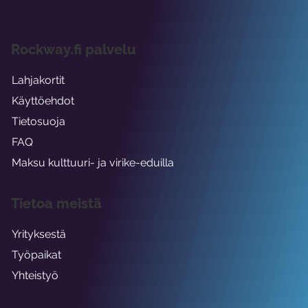
Rockway.fi palvelu
Lahjakortit
Käyttöehdot
Tietosuoja
FAQ
Maksu kulttuuri- ja virike-eduilla
Tietoa meistä
Yrityksestä
Työpaikat
Yhteistyö