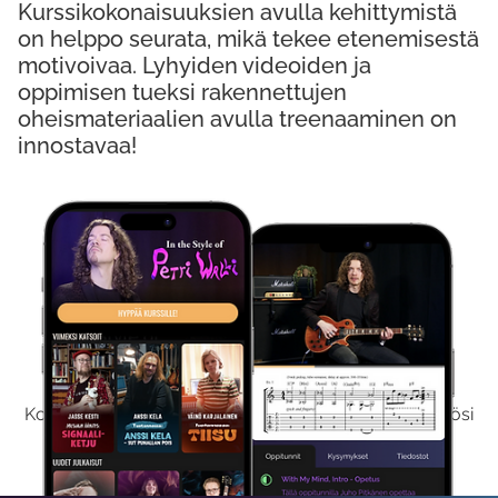
Kurssikokonaisuuksien avulla kehittymistä
on helppo seurata, mikä tekee etenemisestä
motivoivaa. Lyhyiden videoiden ja
oppimisen tueksi rakennettujen
oheismateriaalien avulla treenaaminen on
innostavaa!
Kokeile Ilmaiseksi
Kokeilemalla ilmaiseksi saat koko sisältömme käyttöösi
viikon ajaksi.