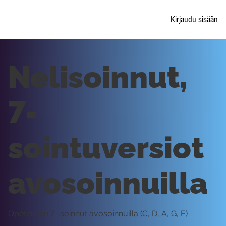
Kirjaudu sisään
Nelisoinnut,
7-
sointuversiot
avosoinnuilla
Opetellaan 7 -soinnut avosoinnuilla (C, D, A, G, E)