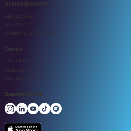
Asiakaspalvelu
tuki@rockway.fi
045 7731 1111
Arkisin klo 09:00 -15:00
Osoite
Lemuntie 3-5
Rockway Oy
00510 Helsinki
Seuraa meitä